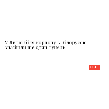
У Литві біля кордону з Білоруссю
знайшли ще один тунель
СВІТ