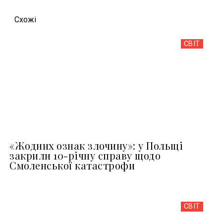
Схожi
СВІТ
«Жодних ознак злочину»: у Польщі
закрили 10-річну справу щодо
Смоленської катастрофи
СВІТ