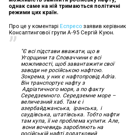
однак саме на ній тримаються політичні
режими цих країн.
Про це у коментарі
Еспресо
заявив керівник
Консалтингової групи А-95 Сергій Куюн.
"Є всі підстави вважати, що в
Угорщини та Словаччини є всі
можливості, щоб завантажити свої
заводи не російською нафтою.
Зокрема, у них є нафтопровід Adria.
Він транспортує нафту з
Адріатичного моря, а по факту
Середземного. Середземне море –
величезний хаб. Там є і
азербайджанська, іранська, і
саудівська, штатівська. Тобто нафти
там купа, її не проблема купити. Але,
вони вочевидь заробляють на
російській нафті додатковий