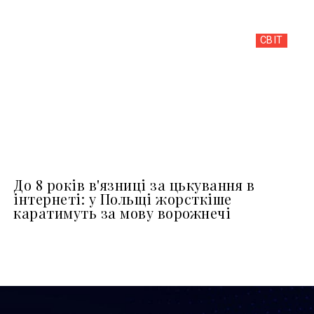
СВІТ
До 8 років в'язниці за цькування в
інтернеті: у Польщі жорсткіше
каратимуть за мову ворожнечі