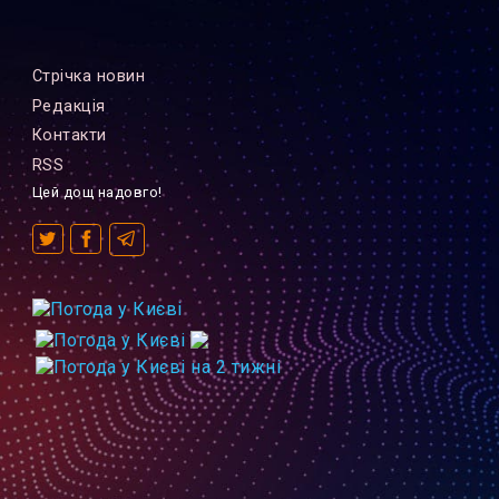
Стрiчка новин
Редакцiя
Контакти
RSS
Цей дощ надовго!