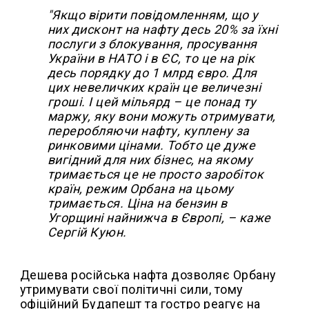
"Якщо вірити повідомленням, що у
них дисконт на нафту десь 20% за їхні
послуги з блокування, просування
України в НАТО і в ЄС, то це на рік
десь порядку до 1 млрд євро. Для
цих невеличких країн це величезні
гроші. І цей мільярд – це понад ту
маржу, яку вони можуть отримувати,
переробляючи нафту, куплену за
ринковими цінами. Тобто це дуже
вигідний для них бізнес, на якому
тримається це не просто заробіток
країн, режим Орбана на цьому
тримається. Ціна на бензин в
Угорщині найнижча в Європі, – каже
Сергій Куюн.
Дешева російська нафта дозволяє Орбану
утримувати свої політичні сили, тому
офіційний Будапешт та гостро реагує на