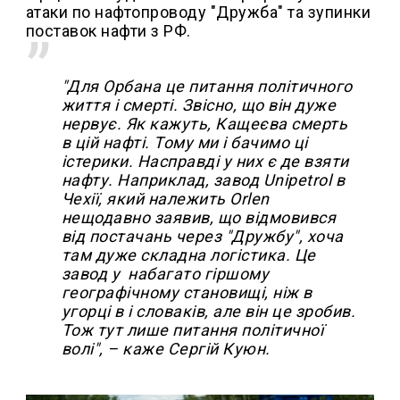
атаки по нафтопроводу "Дружба" та зупинки
поставок нафти з РФ.
"Для Орбана це питання політичного
життя і смерті. Звісно, що він дуже
нервує. Як кажуть, Кащеєва смерть
в цій нафті. Тому ми і бачимо ці
істерики. Насправді у них є де взяти
нафту. Наприклад, завод Unipetrol в
Чехії, який належить Оrlen
нещодавно заявив, що відмовився
від постачань через "Дружбу", хоча
там дуже складна логістика. Це
завод у набагато гіршому
географічному становищі, ніж в
угорці в і словаків, але він це зробив.
Тож тут лише питання політичної
волі", – каже Сергій Куюн.