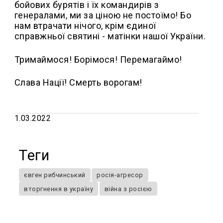
бойових бурятів і їх командирів з
генералами, ми за ціною не постоїмо! Бо
нам втрачати нічого, крім єдиної
справжньої святині - матінки нашої України.
Тримаймося! Борімося! Перемагаймо!
Слава Нації! Смерть ворогам!
1.03.2022
Теги
євген рибчинський
росія-агресор
вторгнення в україну
війна з росією