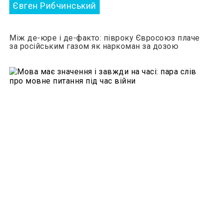
Євген Рибчинський
Між де-юре і де-факто: півроку Євросоюз плаче
за російським газом як наркоман за дозою