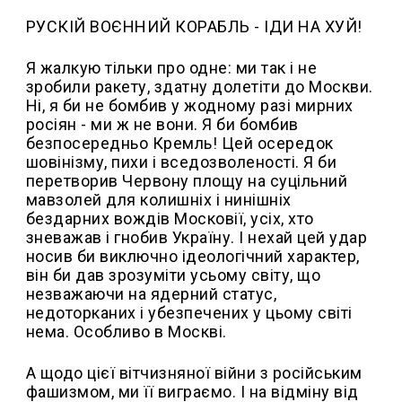
РУСКІЙ ВОЄННИЙ КОРАБЛЬ - ІДИ НА ХУЙ!
Я жалкую тільки про одне: ми так і не
зробили ракету, здатну долетіти до Москви.
Ні, я би не бомбив у жодному разі мирних
росіян - ми ж не вони. Я би бомбив
безпосередньо Кремль! Цей осередок
шовінізму, пихи і вседозволеності. Я би
перетворив Червону площу на суцільний
мавзолей для колишніх і нинішніх
бездарних вождів Московії, усіх, хто
зневажав і гнобив Україну. І нехай цей удар
носив би виключно ідеологічний характер,
він би дав зрозуміти усьому світу, що
незважаючи на ядерний статус,
недоторканих і убезпечених у цьому світі
нема. Особливо в Москві.
А щодо цієї вітчизняної війни з російським
фашизмом, ми її виграємо. І на відміну від