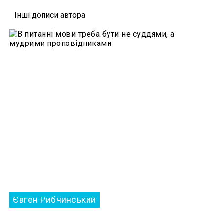
Iншi дописи автора
Євген Рибчинський