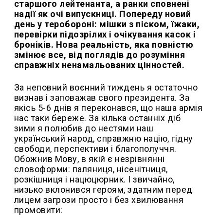
старшого лейтенанта, а ранки сповнені
надії як очі випускниці. Попереду новий
день у теробороні: мішки з піском, їжаки,
перевірки підозрілих і очікування касок і
броніків. Нова реальність, яка повністю
змінює все, від поглядів до розуміння
справжніх ненамальованих цінностей.
За неповний воєнний тиждень я остаточно
визнав і заповажав свого президента. За
якісь 5-6 днів я переконався, що наша армія
нас таки береже. За кілька останніх діб
зими я полюбив до нестями наш
український народ, справжню націю, гідну
свободи, перспективи і благополуччя.
Обожнив Мову, в якій є незрівнянні
словоформи: паляниця, нісенітниця,
розкішниця і нацюцюрник. І звичайно,
низько вклонився героям, здатним перед
лицем загрози просто і без хвилювання
промовити: