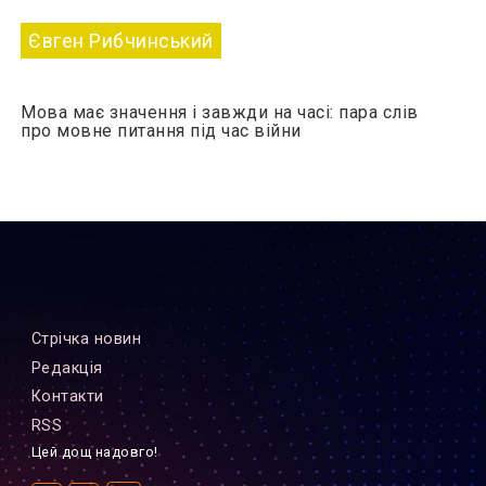
Євген Рибчинський
Мова має значення і завжди на часі: пара слів
про мовне питання під час війни
Стрiчка новин
Редакцiя
Контакти
RSS
Цей дощ надовго!