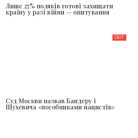
Лише 27% поляків готові захищати
країну у разі війни — опитування
СВІТ
Суд Москви назвав Бандеру і
Шухевича «пособниками нацистів»