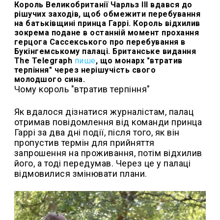
Король Великобританії Чарльз III вдався до
рішучих заходів, щоб обмежити перебування
на батьківщині принца Гаррі. Король відхилив
зокрема подане в останній момент прохання
герцога Сассекського про перебування в
Букінгемському палаці. Британське видання
The Telegraph
пише
, що монарх "втратив
терпіння" через нерішучість свого
молодшого сина.
Чому король "втратив терпіння"
Як вдалося дізнатися журналістам, палац
отримав повідомлення від команди принца
Гаррі за два дні події, після того, як він
пропустив термін для прийняття
запрошення на проживання, потім відхилив
його, а тоді передумав. Через це у палаці
відмовилися змінювати плани.