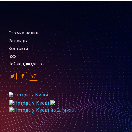
Стрiчка новин
Редакцiя
Контакти
RSS
Цей дощ надовго!