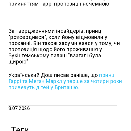
прийняттям Гаррі пропозиції нечемною.
За твердженнями інсайдерів, принц
"розсердився", коли йому відмовили у
проханні. Він також засумнівався у тому, чи
пропозиція щодо його проживання у
Букінгемському палаці "взагалі була
щирою".
Український Дощ писав раніше, що
п
ринц
Гаррі та Меган Маркл уперше за чотири роки
привезуть дітей у Британію.
8.07.2026
Теги