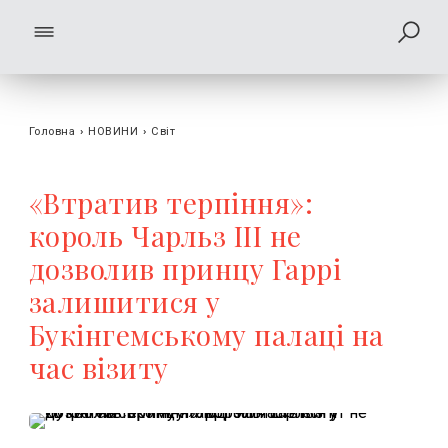
Головна
›
НОВИНИ
›
Світ
«Втратив терпіння»:
король Чарльз III не
дозволив принцу Гаррі
залишитися у
Букінгемському палаці на
час візиту