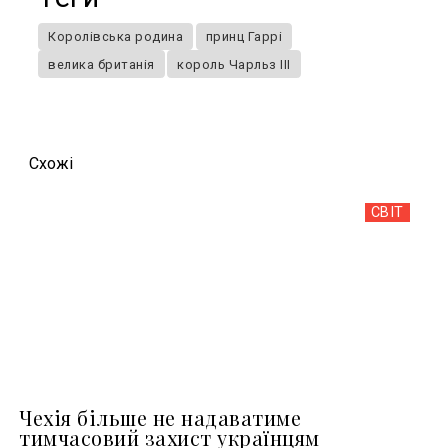
Королівська родина
принц Гаррі
велика британія
король Чарльз ІІІ
Схожi
СВІТ
Чехія більше не надаватиме
тимчасовий захист українцям