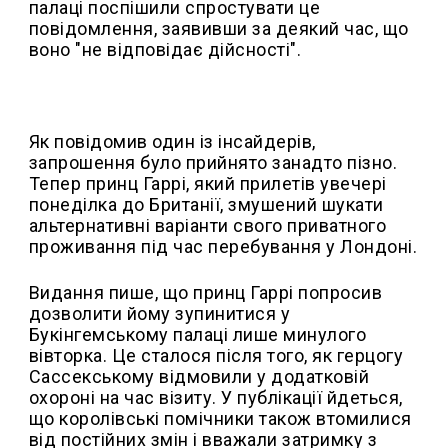
палаці поспішили спростувати це
повідомлення, заявивши за деякий час, що
воно "не відповідає дійсності".
Як повідомив один із інсайдерів,
запрошення було прийнято занадто пізно.
Тепер принц Гаррі, який прилетів увечері
понеділка до Британії, змушений шукати
альтернативні варіанти свого приватного
проживання під час перебування у Лондоні.
Видання пише, що принц Гаррі попросив
дозволити йому зупинитися у
Букінгемському палаці лише минулого
вівторка. Це сталося після того, як герцогу
Сассекському відмовили у додатковій
охороні на час візиту. У публікації йдеться,
що королівські помічники також втомилися
від постійних змін і вважали затримку з