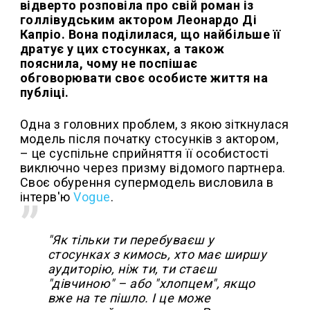
відверто розповіла про свій роман із
голлівудським актором Леонардо Ді
Капріо. Вона поділилася, що найбільше її
дратує у цих стосунках, а також
пояснила, чому не поспішає
обговорювати своє особисте життя на
публіці.
Одна з головних проблем, з якою зіткнулася
модель після початку стосунків з актором,
– це суспільне сприйняття її особистості
виключно через призму відомого партнера.
Своє обурення супермодель висловила в
інтерв'ю
Vogue
.
"Як тільки ти перебуваєш у
стосунках з кимось, хто має ширшу
аудиторію, ніж ти, ти стаєш
"дівчиною" – або "хлопцем", якщо
вже на те пішло. І це може