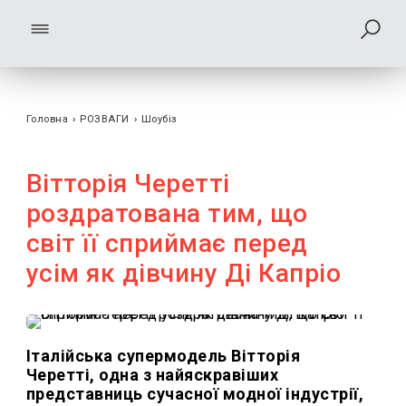
Головна
›
РОЗВАГИ
›
Шоубiз
Вітторія Черетті
роздратована тим, що
світ її сприймає перед
усім як дівчину Ді Капріо
Італійська супермодель Вітторія
Черетті, одна з найяскравіших
представниць сучасної модної індустрії,