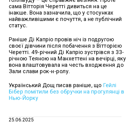
сама Вітторія Черетті дивиться на це
інакше. Вона зазначила, що у стосунках
найважливішими є почуття, а не публічний
статус.
Раніше Ді Капріо провів ніч із подругою
своєї дівчини після побачення з Вітторією
Черетті. 49-річний Ді Капріо зустрівся з 33-
річною Теяною на Манхеттені на вечірці, яку
вона влаштовувала на честь входження до
Зали слави рок-н-ролу.
Український Дощ писав раніше, що
Гейлі
Бібер помітили без обручки на прогулянці в
Нью-Йорку
25.06.2025