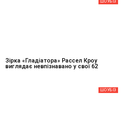
ШОУБIЗ
Зірка «Гладіатора» Рассел Кроу
виглядає невпізнавано у свої 62
ШОУБIЗ