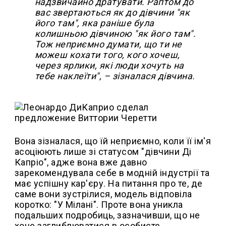
надзвичайно дратувати. Раптом до
вас звертаються як до дівчини "як
його там", яка раніше була
колишньою дівчиною "як його там".
Тож неприємно думати, що ти не
можеш кохати того, кого хочеш,
через ярлики, які люди хочуть на
тебе наклеїти", – зізналася дівчина.
Вона зізналася, що їй неприємно, коли її ім'я
асоціюють лише зі статусом "дівчини Ді
Капріо", адже вона вже давно
зарекомендувала себе в модній індустрії та
має успішну кар'єру. На питання про те, де
саме вони зустрілися, модель відповіла
коротко: "У Мілані". Проте вона уникла
подальших подробиць, зазначивши, що не
хоче заглиблюватися в особисте.