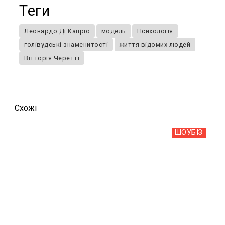
Теги
Леонардо Ді Капріо
модель
Психологія
голівудські знаменитості
життя відомих людей
Вітторія Черетті
Схожi
ШОУБIЗ