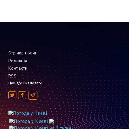
Стрiчка новин
Редакцiя
Контакти
RSS
Цей дощ надовго!