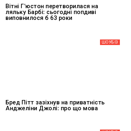
Вітні Г'юстон перетворилася на
ляльку Барбі: сьогодні попдиві
виповнилося б 63 роки
ШОУБIЗ
Бред Пітт зазіхнув на приватність
Анджеліни Джолі: про що мова