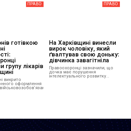
ПРАВО
ПРАВО
онів готівкою
На Харківщині винесли
ні
вирок чоловіку, який
сті:
ґвалтував свою доньку:
ронці
дівчинка завагітніла
и групу лікарів
Правоохоронці зазначили, що
вщині
дочка має порушення
інтелектуального розвитку...
ні викрито
онного оформлення
 військовозобов’язаним...