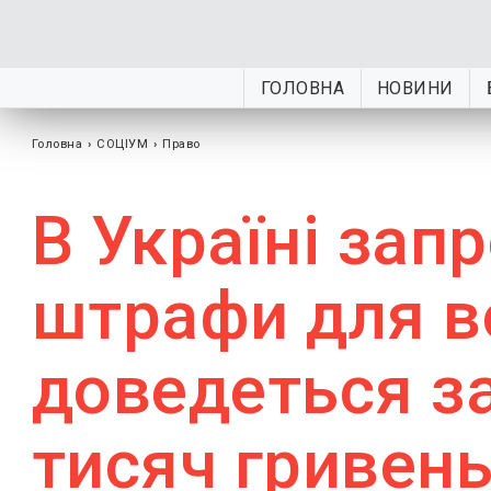
ГОЛОВНА
НОВИНИ
Головна
›
СОЦІУМ
›
Право
В Україні зап
штрафи для во
доведеться з
тисяч гривен