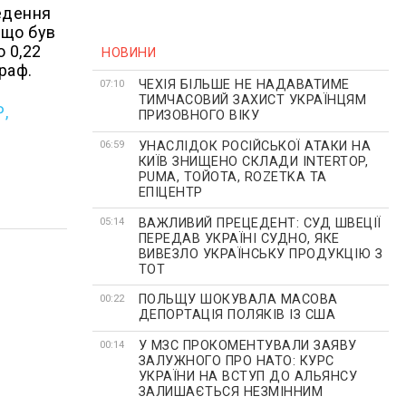
ведення
, що був
 0,22
НОВИНИ
раф.
ЧЕХІЯ БІЛЬШЕ НЕ НАДАВАТИМЕ
07:10
ТИМЧАСОВИЙ ЗАХИСТ УКРАЇНЦЯМ
,
ПРИЗОВНОГО ВІКУ
УНАСЛІДОК РОСІЙСЬКОЇ АТАКИ НА
06:59
КИЇВ ЗНИЩЕНО СКЛАДИ INTERTOP,
PUMA, ТОЙОТА, ROZETKA ТА
ЕПІЦЕНТР
ВАЖЛИВИЙ ПРЕЦЕДЕНТ: СУД ШВЕЦІЇ
05:14
ПЕРЕДАВ УКРАЇНІ СУДНО, ЯКЕ
ВИВЕЗЛО УКРАЇНСЬКУ ПРОДУКЦІЮ З
ТОТ
ПОЛЬЩУ ШОКУВАЛА МАСОВА
00:22
ДЕПОРТАЦІЯ ПОЛЯКІВ ІЗ США
У МЗС ПРОКОМЕНТУВАЛИ ЗАЯВУ
00:14
ЗАЛУЖНОГО ПРО НАТО: КУРС
УКРАЇНИ НА ВСТУП ДО АЛЬЯНСУ
ЗАЛИШАЄТЬСЯ НЕЗМІННИМ