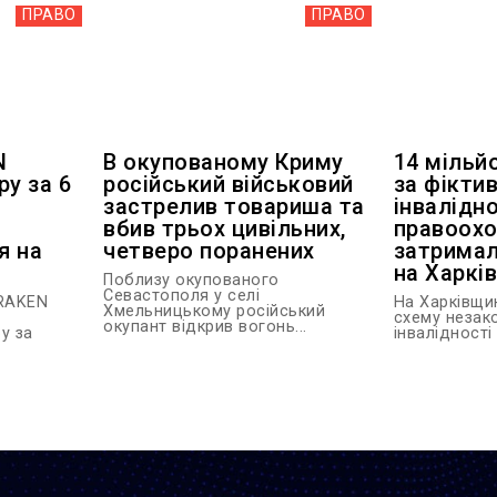
ПРАВО
ПРАВО
N
В окупованому Криму
14 мільй
ру за 6
російський військовий
за фіктив
застрелив товариша та
інвалідно
вбив трьох цивільних,
правоохо
я на
четверо поранених
затримал
на Харкі
Поблизу окупованого
Севастополя у селі
KRAKEN
На Харківщи
Хмельницькому російський
схему незак
окупант відкрив вогонь...
у за
інвалідності