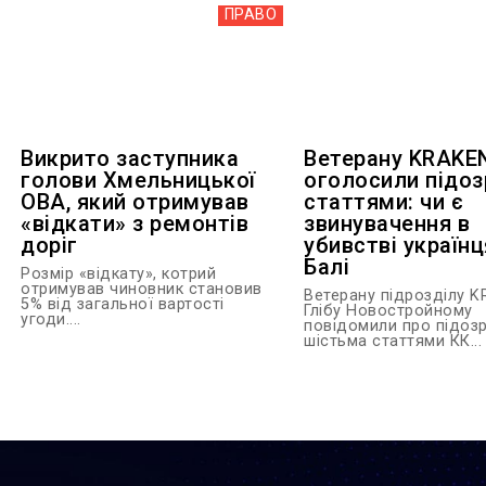
ПРАВО
Викрито заступника
Ветерану KRAKE
голови Хмельницької
оголосили підоз
ОВА, який отримував
статтями: чи є
«відкати» з ремонтів
звинувачення в
доріг
убивстві українц
Балі
Розмір «відкату», котрий
отримував чиновник становив
Ветерану підрозділу 
5% від загальної вартості
Глібу Новостройному
угоди....
повідомили про підозр
шістьма статтями КК...