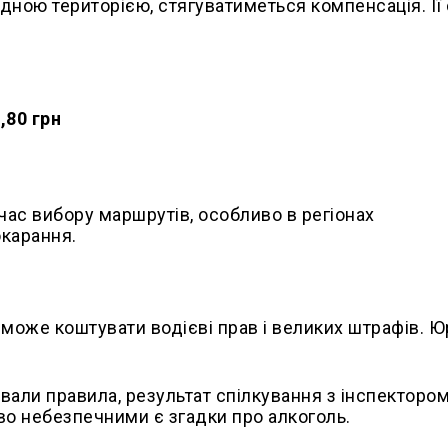
відною територією, стягуватиметься компенсація. Її
,80 грн
час вибору маршрутів, особливо в регіонах
окарання.
 може коштувати водієві прав і великих штрафів. 
вали правила, результат спілкування з інспекторо
иво небезпечними є згадки про алкоголь.