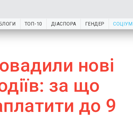
БЛОГИ
ТОП-10
ДІАСПОРА
ГЕНДЕР
СОЦІУМ
ровадили нові
діїв: за що
аплатити до 9
ь