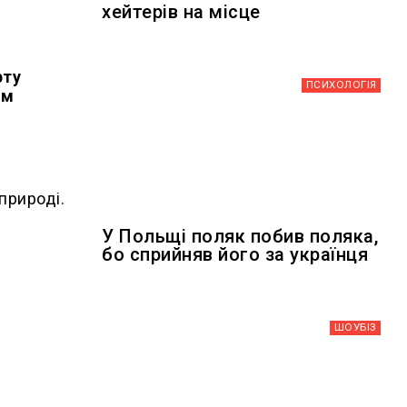
хейтерів на місце
рту
ПСИХОЛОГІЯ
ем
природі.
У Польщі поляк побив поляка,
бо сприйняв його за українця
ШОУБIЗ