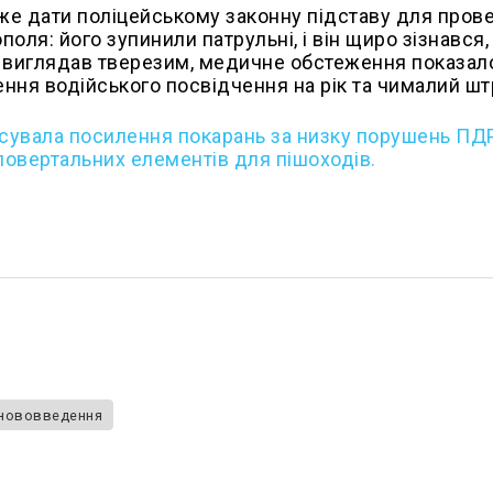
оже дати поліцейському законну підставу для про
ополя: його зупинили патрульні, і він щиро зізнався
ік виглядав тверезим, медичне обстеження показало
ення водійського посвідчення на рік та чималий шт
нсувала посилення покарань за низку порушень ПДР
овертальних елементів для пішоходів.
нововведення