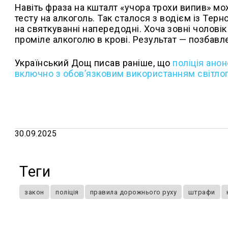
Навіть фраза на кшталт «учора трохи випив» м
тесту на алкоголь. Так сталося з водієм із Терн
на святкуванні напередодні. Хоча зовні чолов
проміле алкоголю в крові. Результат — позбавл
Український Дощ писав раніше, що
поліція ано
включно з обов’язковим використанням світлоп
30.09.2025
Теги
закон
поліція
правила дорожнього руху
штрафи