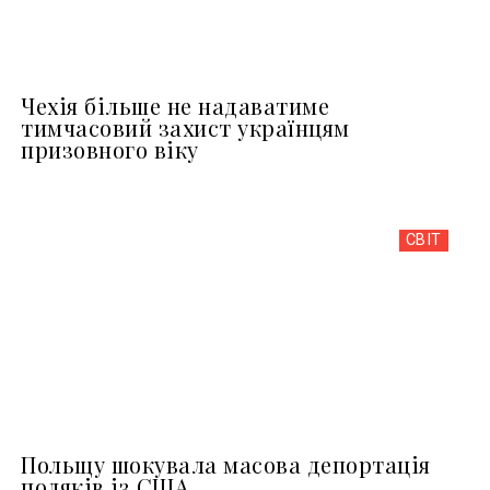
Чехія більше не надаватиме
тимчасовий захист українцям
призовного віку
СВІТ
Польщу шокувала масова депортація
поляків із США