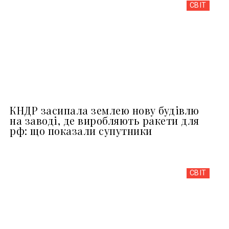
СВІТ
КНДР засипала землею нову будівлю
на заводі, де виробляють ракети для
рф: що показали супутники
СВІТ