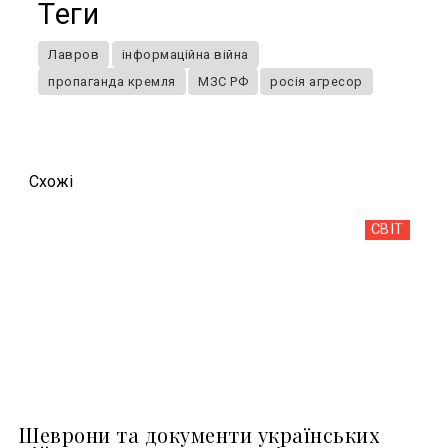
Теги
Лавров
інформаційна війна
пропаганда кремля
МЗС РФ
росія агресор
Схожi
СВІТ
Шеврони та документи українських