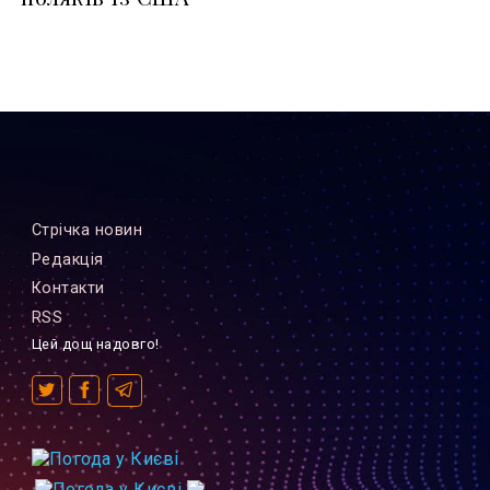
Стрiчка новин
Редакцiя
Контакти
RSS
Цей дощ надовго!