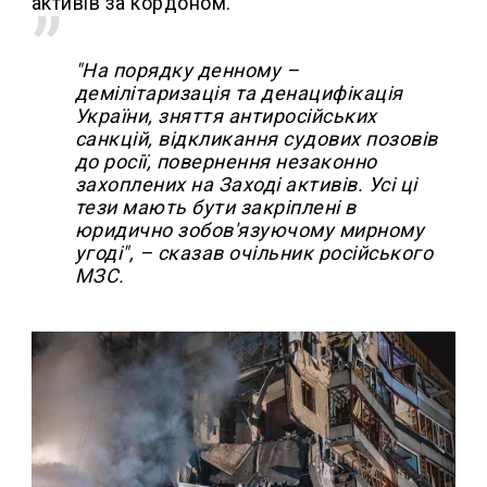
активів за кордоном.
"На порядку денному –
демілітаризація та денацифікація
України, зняття антиросійських
санкцій, відкликання судових позовів
до росії, повернення незаконно
захоплених на Заході активів. Усі ці
тези мають бути закріплені в
юридично зобов'язуючому мирному
угоді", – сказав очільник російського
МЗС.