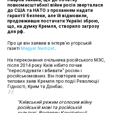
повномасштабної війни росія зверталася
до США та НАТО з проханням надати
гарантії безпеки, але їй відмовили,
продовживши постачати Україні зброю,
що, на думку Кремля, створило загрозу
для рф.
Про це він заявив в інтерв'ю угорській
газеті
Magyar Nemzet
.
На переконання очільника російського МЗС,
після 2014 року Київ нібито почав
"переслідувати і вбивати" росіян і
російськомовних. Він повторив низку
типових заяв Кремля про події Революції
Гідності, Крим та Донбас.
"Київський режим оголосив війну
російській мові та російській
культурі. Всупереч Конституції