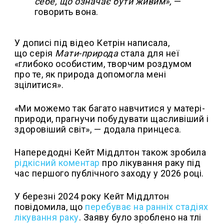
себе, що означає бути живим»,
—
говорить вона.
У дописі під відео Кетрін написала,
що серія
Мати-природа
стала для неї
«глибоко особистим, творчим роздумом
про те, як природа допомогла мені
зцілитися».
«Ми можемо так багато навчитися у матері-
природи, прагнучи побудувати щасливіший і
здоровіший світ», — додала принцеса.
Напередодні Кейт Міддлтон також зробила
рідкісний коментар
про лікування раку під
час першого публічного заходу у 2026 році.
У березні 2024 року Кейт Міддлтон
повідомила, що
перебуває на ранніх стадіях
лікування раку
. Заяву було зроблено на тлі