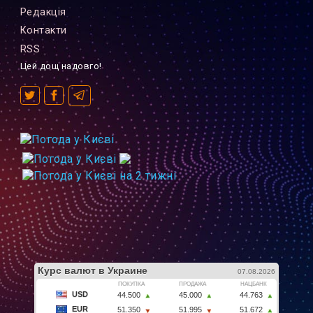
Редакцiя
Контакти
RSS
Цей дощ надовго!