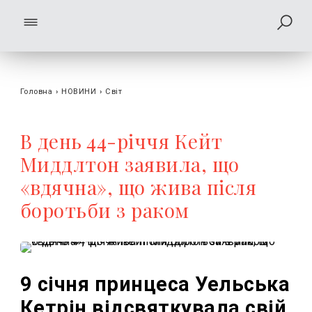
Головна
›
НОВИНИ
›
Світ
В день 44-річчя Кейт
Миддлтон заявила, що
«вдячна», що жива після
боротьби з раком
9 січня принцеса Уельська
Кетрін відсвяткувала свій