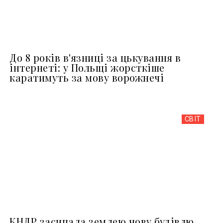
До 8 років в'язниці за цькування в
інтернеті: у Польщі жорсткіше
каратимуть за мову ворожнечі
СВІТ
КНДР засипала землею нову будівлю