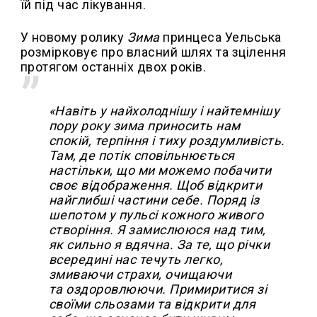
їй під час лікування.
У новому ролику
Зима
принцеса Уельська
розмірковує про власний шлях та зцілення
протягом останніх двох років.
«Навіть у найхолоднішу і найтемнішу
пору року зима приносить нам
спокій, терпіння і тиху роздумливість.
Там, де потік сповільнюється
настільки, що ми можемо побачити
своє відображення. Щоб відкрити
найглибші частини себе. Поряд із
шепотом у пульсі кожного живого
створіння. Я замислююся над тим,
як сильно я вдячна. За те, що річки
всередині нас течуть легко,
змиваючи страхи, очищаючи
та оздоровлюючи. Примиритися зі
своїми сльозами та відкрити для