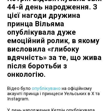
44-й день народження. З
цієї нагоди дружина
принца Вільяма
опублікувала дуже
емоційний ролик, в якому
висловила «глибоку
вдячність» за те, що жива
після боротьби з
онкологію.
Відео було
опублікувано
на офіційному
акаунті принца і принцеси Уельських в Х та
Instagram.
У день народження Кетрін опублікувала