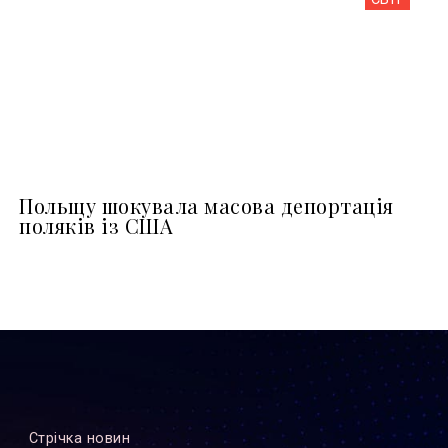
Польщу шокувала масова депортація
поляків із США
Стрiчка новин