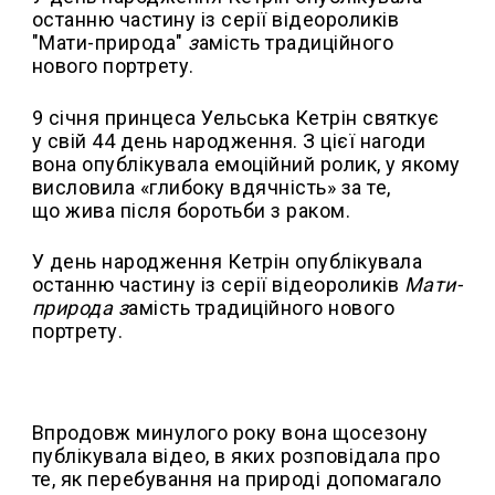
останню частину із серії відеороликів
"Мати-природа"
з
амість традиційного
нового портрету.
9 січня принцеса Уельська Кетрін святкує
у свій 44 день народження. З цієї нагоди
вона опублікувала емоційний ролик, у якому
висловила «глибоку вдячність» за те,
що жива після боротьби з раком.
У день народження Кетрін опублікувала
останню частину із серії відеороликів
Мати-
природа з
амість традиційного нового
портрету.
Впродовж минулого року вона щосезону
публікувала відео, в яких розповідала про
те, як перебування на природі допомагало