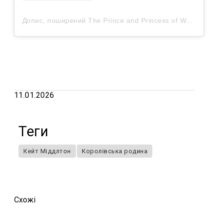
Допис, поширений The Prince and Princess of Wales (@princeandprincessofwales)
11.01.2026
Теги
Кейт Міддлтон
Королівська родина
Схожi