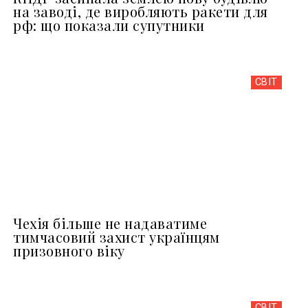
на заводі, де виробляють ракети для
рф: що показали супутники
СВІТ
Чехія більше не надаватиме
тимчасовий захист українцям
призовного віку
СВІТ