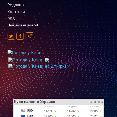
Редакцiя
Контакти
RSS
Цей дощ надовго!