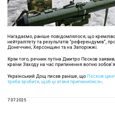
Нагадаємо, раніше повідомлялося, що кремлівс
нейтралітету та результатів "референдумів", п
Донеччині, Херсонщині та на Запоріжжі.
Крім того, речник путіна Дмитро Пєсков заявив
країни Заходу на час припинення вогню зобов'я
Український Дощ писав раніше, що
Пєсков цині
треба зробити, щоб ці атаки припинилися»
.
7.07.2025