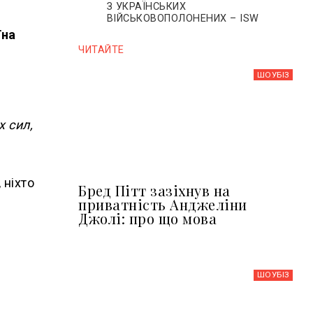
З УКРАЇНСЬКИХ
ВІЙСЬКОВОПОЛОНЕНИХ – ISW
їна
ЧИТАЙТЕ
ШОУБIЗ
х сил,
 ніхто
Бред Пітт зазіхнув на
приватність Анджеліни
Джолі: про що мова
ШОУБIЗ