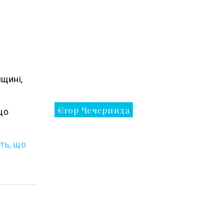
нщині,
Єгор Чечеринда
що
ть, що