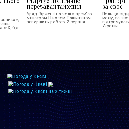
у нього
стартує політичне
прапорі:
перезавантаження
за своє
Уряд Вірменії на чолі з прем'єр-
Польща відк
міністром Ніколом Пашиняном
межу, за як
новником,
завершить роботу 2 серпня...
підтримуват
сніші
України...
paceX, був