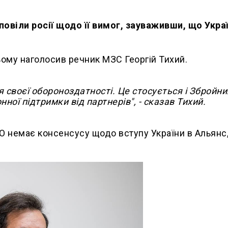
повіли росії щодо її вимог, зауваживши, що Укра
ьому наголосив речник МЗС Георгій Тихий.
я своєї обороноздатності. Це стосується і Збройни
ої підтримки від партнерів", - сказав Тихий.
О немає консенсусу щодо вступу України в Альянс,