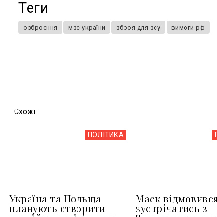
Теги
озброєння
мзс україни
зброя для зсу
вимоги рф
Схожi
ПОЛІТИКА
Україна та Польща
Маск відмовивс
планують створити
зустрічатись з