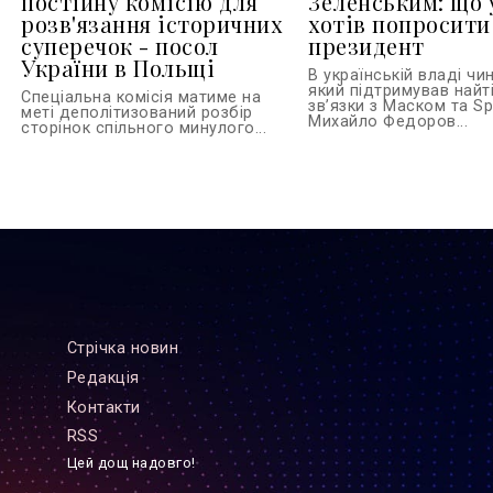
постійну комісію для
Зеленським: що 
розв'язання історичних
хотів попросити
суперечок - посол
президент
України в Польщі
В українській владі чи
який підтримував найті
Спеціальна комісія матиме на
зв’язки з Маском та S
меті деполітизований розбір
Михайло Федоров...
сторінок спільного минулого...
Стрiчка новин
Редакцiя
Контакти
RSS
Цей дощ надовго!