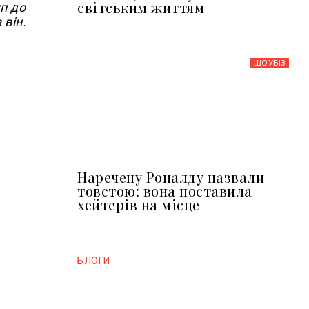
світським життям
п до
 він.
ШОУБIЗ
Наречену Роналду назвали
товстою: вона поставила
хейтерів на місце
БЛОГИ