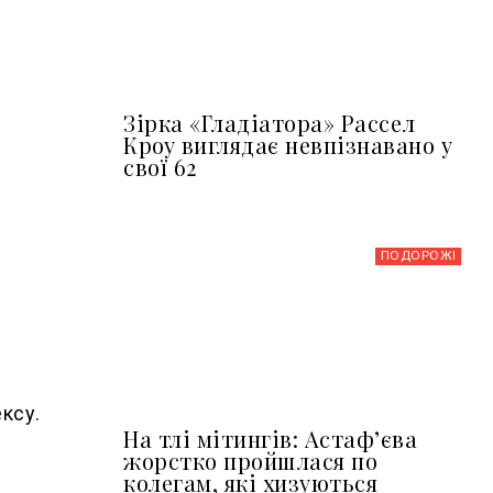
Зірка «Гладіатора» Рассел
Кроу виглядає невпізнавано у
свої 62
ПОДОРОЖІ
ксу.
На тлі мітингів: Астафʼєва
жорстко пройшлася по
колегам, які хизуються