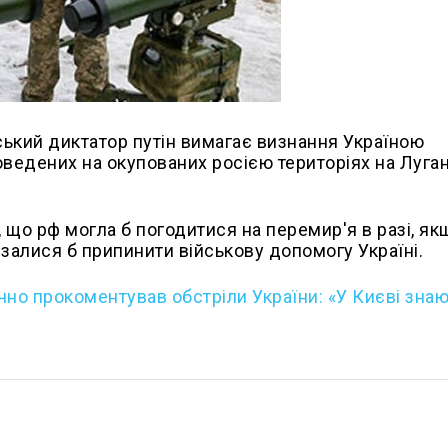
ький диктатор путін вимагає визнання Україною
роведених на окупованих росією територіях на Луга
, що рф могла б погодитися на перемир'я в разі, як
залися б припинити військову допомогу Україні.
чно прокоментував обстріли України: «У Києві знаю