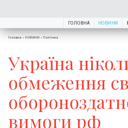
ГОЛОВНА
НОВИНИ
Головна
›
НОВИНИ
›
Політика
Україна нікол
обмеження св
обороноздатн
вимоги рф