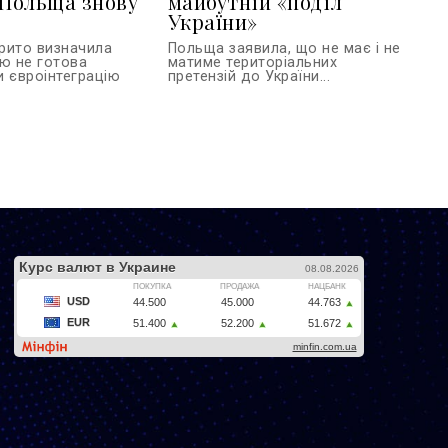
 Польща знову
майбутній «поділ
України»
рито визначила
Польща заявила, що не має і не
ою не готова
матиме територіальних
и євроінтеграцію
претензій до України...