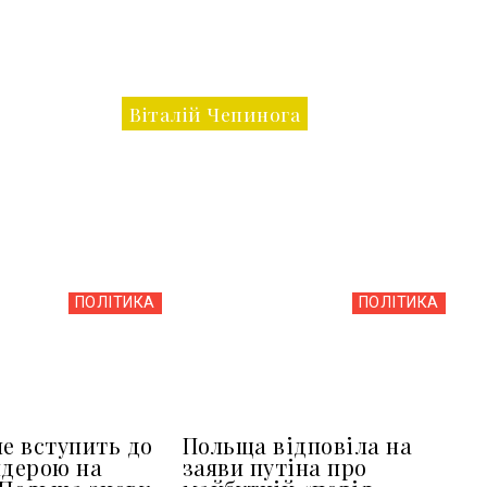
Віталій Чепинога
ПОЛІТИКА
ПОЛІТИКА
не вступить до
Польща відповіла на
ндерою на
заяви путіна про