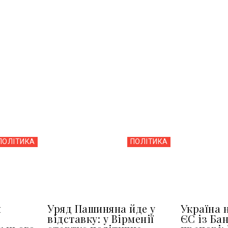
ПОЛІТИКА
ПОЛІТИКА
я
Уряд Пашиняна йде у
Україна 
відставку: у Вірменії
ЄС із Ба