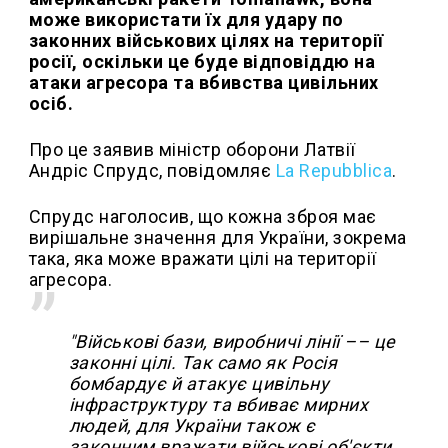
може використати їх для удару по
законних військових цілях на території
росії, оскільки це буде відповіддю на
атаки агресора та вбивства цивільних
осіб.
Про це заявив міністр оборони Латвії
Андріс Спрудс, повідомляє
La Repubblica
.
Спрудс наголосив, що кожна зброя має
вирішальне значення для України, зокрема
така, яка може вражати цілі на території
агресора.
"Військові бази, виробничі лінії –– це
законні цілі. Так само як Росія
бомбардує й атакує цивільну
інфраструктуру та вбиває мирних
людей, для України також є
законним вражати військові об'єкти,