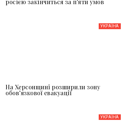
росією закінчиться за п'яти умов
УКРАЇНА
На Херсонщині розширили зону
обов’язкової евакуації
УКРАЇНА