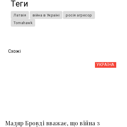
Теги
Латвія
війна в Україні
росія агресор
Tomahawk
Схожi
УКРАЇНА
Мадяр Бровді вважає, що війна з