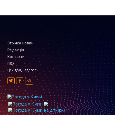
Стрiчка новин
Редакцiя
Контакти
RSS
Цей дощ надовго!