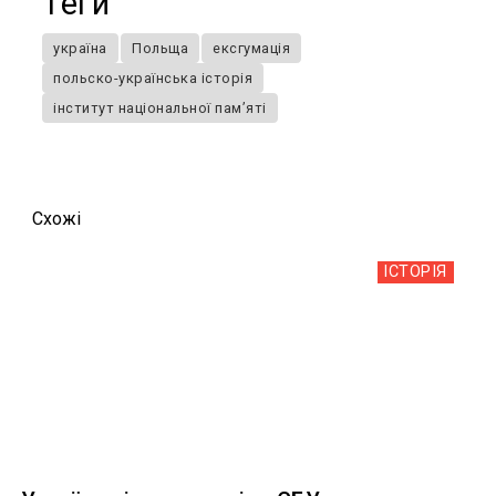
Теги
україна
Польща
ексгумація
польско-українська історія
інститут національної пам’яті
Схожi
ІСТОРІЯ