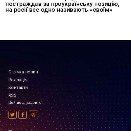
постраждав за проукраїнську позицію,
на росії все одно називають «своїм»
Стрiчка новин
Редакцiя
Контакти
RSS
Цей дощ надовго!