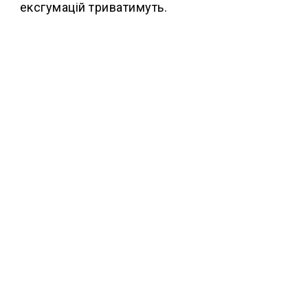
ексгумацій триватимуть.