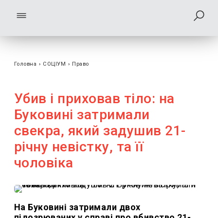
Головна
›
СОЦІУМ
›
Право
Убив і приховав тіло: на
Буковині затримали
свекра, який задушив 21-
річну невістку, та її
чоловіка
На Буковині затримали двох
підозрюваних у справі про вбивство 21-