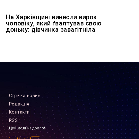
На Харківщині винесли вирок
чоловіку, який ґвалтував свою
доньку: дівчинка завагітніла
Стрiчка новин
Редакцiя
Контакти
RSS
Цей дощ надовго!