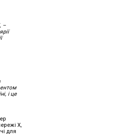
, –
ярії
ї
в
ментом
і, і це
кер
ережі X,
чі для