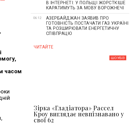
В ІНТЕРНЕТІ: У ПОЛЬЩІ ЖОРСТКІШЕ
КАРАТИМУТЬ ЗА МОВУ ВОРОЖНЕЧІ
АЗЕРБАЙДЖАН ЗАЯВИВ ПРО
06:12
ГОТОВНІСТЬ ПОСТАЧАТИ ГАЗ УКРАЇНІ
ТА РОЗШИРЮВАТИ ЕНЕРГЕТИЧНУ
СПІВПРАЦЮ
ЧИТАЙТЕ
і
омогу,
ШОУБIЗ
им часом
роки
дній
Зірка «Гладіатора» Рассел
Кроу виглядає невпізнавано у
,
свої 62