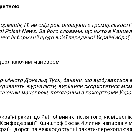
кретною
рмація, і її не слід розголошувати громадськості”
 Polsat News. За його словами, що ніхто в Канцел
 інформації щодо всієї переданої Україні зброї, ї
ідволікаючим маневром.
р-міністр Дональд Туск, бачачи, що відбувається 
викривають журналісти, вирішили скористатися мо
каючим маневром, пов'язаним з пожертвами Україн
аїні ракет до Patriot виник після того, як віцеспі
 "Конфедерації" Кшиштоф Босак 4 липня написав у м
раїні дорогі та важкодоступні ракети-перехоплюва