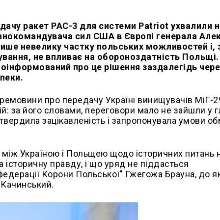
.
ачу ракет PAC-3 для системи Patriot ухвалили 
внокомандувача сил США в Європі генерала Але
лише невелику частку польських можливостей і, 
ання, не впливає на обороноздатність Польщі.
оінформований про це рішення заздалегідь чере
пеки.
еремовини про передачу Україні винищувачів МіГ-2
й: за його словами, переговори мало не зайшли у 
дтвердила зацікавленість і запропонувала умови об
 між Україною і Польщею щодо історичних питань 
за історичну правду, і що уряд не піддасться
федерації Корони Польської" Гжегожа Брауна, до як
в Качинський.