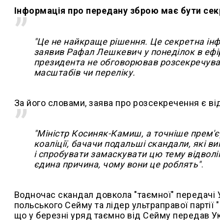
Інформація про передану зброю має бути се
"Це не найкраще рішення. Це секретна інфо
заявив Рафал Лешкевич у понеділок в ефірі
президента не обговорював розсекречування
масштабів чи переліку.
За його словами, заява про розсекречення є в
"Міністр Косиняк-Камиш, а точніше прем'є
коаліції, бачачи подальші скандали, які 
і спробувати замаскувати цю тему відволі
єдина причина, чому вони це роблять"
.
Водночас скандал довкола "таємної" передачі Укр
польського Сейму та лідер ультраправої партії
що у березні уряд таємно від Сейму передав Ук