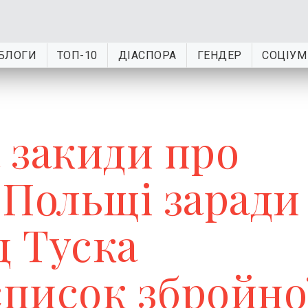
БЛОГИ
ТОП-10
ДІАСПОРА
ГЕНДЕР
СОЦІУМ
а закиди про
 Польщі заради
д Туска
писок збройно