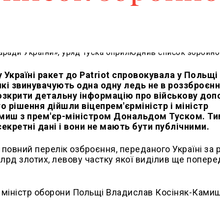
 Україні ракет до Patriot спровокувала у Польщі
кі звинувачують одна одну ледь не в роззброєнн
розкрити детальну інформацію про військову доп
го рішення дійшли віцепрем'єрміністр і міністр
миш з прем'єр-міністром Дональдом Туском. Т
кретні дані і вони не мають бути публічними.
повний перелік озброєння, переданого Україні за 
 млрд злотих, левову частку якої виділив ще попере
, міністр оборони Польщі Владислав Косіняк-Камиш