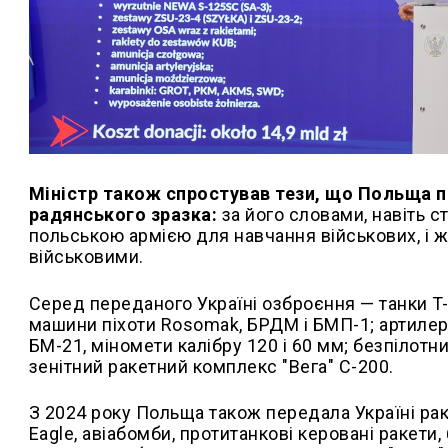
Міністр також спростував тези, що Польща пе
радянського зразка:
за його словами, навіть ст
польською армією для навчання військових, і ж
військовими.
Серед переданого Україні озброєння — танки T-7
машини піхоти Rosomak, БРДМ і БМП-1; артилері
БМ-21, міномети калібру 120 і 60 мм; безпілотни
зенітний ракетний комплекс "Вега" С-200.
З 2024 року Польща також передала Україні рак
Eagle, авіабомби, протитанкові керовані ракети