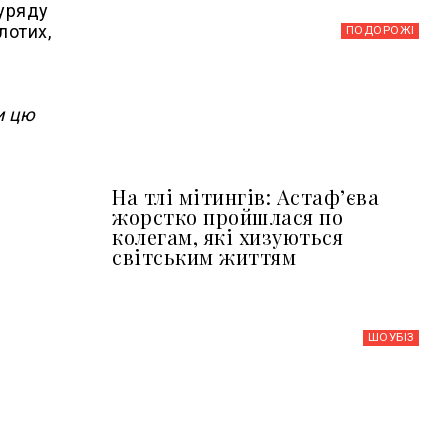
 уряду
лотих,
ПОДОРОЖІ
и цю
На тлі мітингів: Астафʼєва
жорстко пройшлася по
колегам, які хизуються
світським життям
ШОУБIЗ