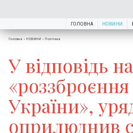
ГОЛОВНА
НОВИНИ
Головна
›
НОВИНИ
›
Політика
У відповідь н
«роззброєння
України», уря
оприлюднив с