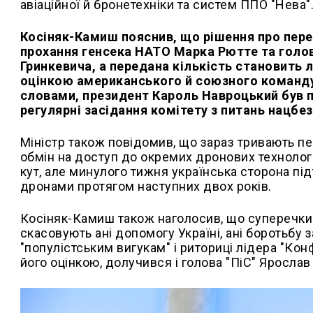
авіаційної й бронетехніки та систем ППО "Нева"
Косіняк-Камиш пояснив, що рішення про перед
прохання генсека НАТО Марка Рютте
та голо
Гринкевича, а передана кількість становить 
оцінкою американського й союзного командув
словами, президент Кароль Навроцький був п
регулярні засідання комітету з питань нацбез
Міністр також повідомив, що зараз тривають п
обмін на доступ до окремих дронових технологі
кут, але минулого тижня українська сторона пі
дронами протягом наступних двох років.
Косіняк-Камиш також наголосив, що суперечки
скасовують ані допомогу Україні, ані боротьбу 
"популістським вигукам" і риториці лідера "Кон
його оцінкою, долучився і голова "ПіС" Яросла