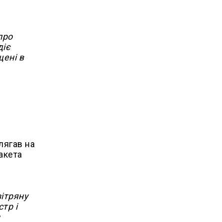
про
діє
щені в
лягав на
ракета
вітряну
тр і
з