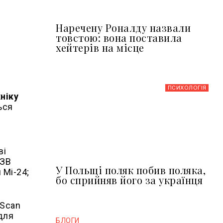
Наречену Роналду назвали
товстою: вона поставила
хейтерів на місце
ПСИХОЛОГІЯ
ніку
ься
ві
СЗВ
У Польщі поляк побив поляка,
 Мі-24;
бо сприйняв його за українця
 Scan
 для
БЛОГИ