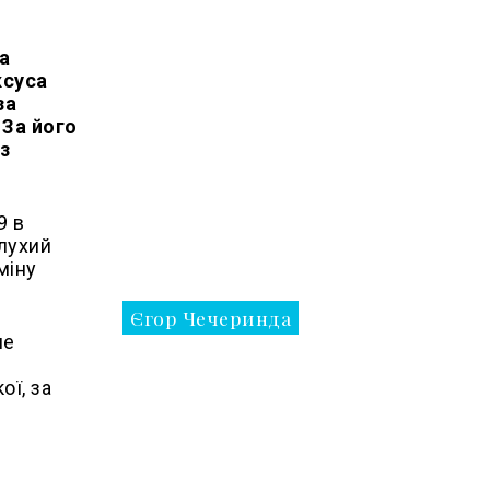
на
ксуса
за
 За його
з
9 в
глухий
міну
Єгор Чечеринда
не
ої, за