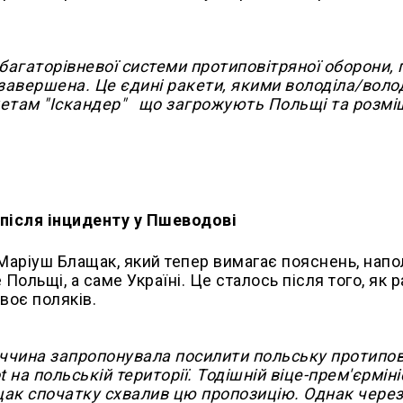
агаторівневої системи протиповітряної оборони, 
е завершена. Це єдині ракети, якими володіла/воло
кетам "Іскандер" що загрожують Польщі та розмі
і після інциденту у Пшеводові
 Маріуш Блащак, який тепер вимагає пояснень, напо
 Польщі, а саме Україні. Це сталось після того, як 
воє поляків.
меччина запропонувала посилити польську протипо
 на польській території. Тодішній віце-прем'єрмініс
щак спочатку схвалив цю пропозицію. Однак чере