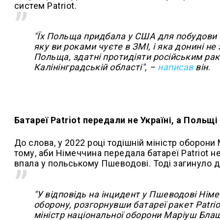
систем Patriot.
"Їх Польща придбала у США для побудови б
яку ви роками чуєте в ЗМІ, і яка донині н
Польща, здатні протидіяти російським ра
Калінінградській області", –
написав
він
.
Батареї Patriot передали не Україні, а Польщ
До слова, у 2022 році тодішній міністр оборони
тому, аби Німеччина передала батареї Patriot не
впала у польському Пшеводові. Тоді загинуло д
"У відповідь на інцидент у Пшеводові Ні
оборону, розгорнувши батареї ракет Patriot
міністр національної оборони Маріуш Бла