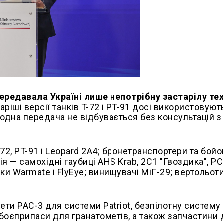
редавала Україні лише непотрібну застарілу тех
аріші версії танків T-72 і PT-91 досі використовуют
одна передача не відбувається без консультацій з
2, PT-91 і Leopard 2A4; бронетранспортери та бойо
я — самохідні гаубиці AHS Krab, 2С1 "Гвоздика", Р
ки Warmate і FlyEye; винищувачі МіГ-29; вертольоти
ети PAC-3 для системи Patriot, безпілотну систему
, боєприпаси для гранатометів, а також запчастини