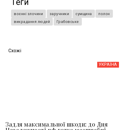
Теги
воєнні злочини
заручники
сумщина
полон
викрадання людей
Грабовське
Схожi
УКРАЇНА
Задля максимальної шкоди: до Дня
Незалежності рф готує масштабні