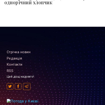
однорічний хлопчик
Стрiчка новин
Редакцiя
Контакти
RSS
Цей дощ надовго!