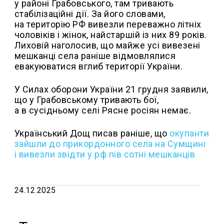
у районі Грабовського, там тривають
стабілізаційні дії. За його словами,
на територію РФ вивезли переважно літніх
чоловіків і жінок, найстаршій із них 89 років.
Лиховій наголосив, що майже усі вивезені
мешканці села раніше відмовлялися
евакуюватися вглиб території України.
У Силах оборони України 21 грудня заявили,
що у Грабовському тривають бої,
а в сусідньому селі Рясне росіян немає.
Український Дощ писав раніше, що
о
купанти
зайшли до прикордонного села на Сумщині
і вивезли звідти у рф пів сотні мешканців
24.12.2025