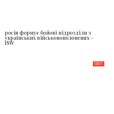
росія формує бойові підрозділи з
українських військовополонених –
ISW
СВІТ