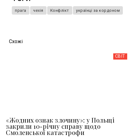
прага
чехія
Конфлікт
українці за кордоном
Схожi
СВІТ
«Жодних ознак злочину»: у Польщі
закрили 10-річну справу щодо
Смоленської катастрофи