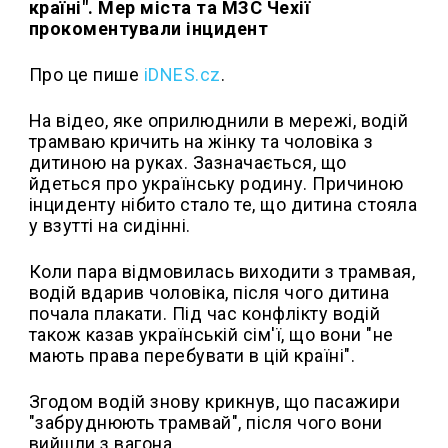
країні". Мер міста та МЗС Чехії
прокоментували інцидент
Про це пише
iDNES.cz
.
На відео, яке оприлюднили в мережі, водій
трамваю кричить на жінку та чоловіка з
дитиною на руках. Зазначається, що
йдеться про українську родину. Причиною
інциденту нібито стало те, що дитина стояла
у взутті на сидінні.
Коли пара відмовилась виходити з трамвая,
водій вдарив чоловіка, після чого дитина
почала плакати. Під час конфлікту водій
також казав українській сім'ї, що вони "не
мають права перебувати в цій країні".
Згодом водій знову крикнув, що пасажири
"забруднюють трамвай", після чого вони
вийшли з вагона.