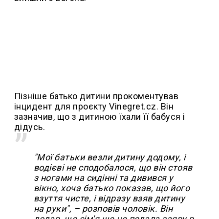
Пізніше батько дитини прокоментував
інцидент для проєкту Vinegret.cz. Він
зазначив, що з дитиною їхали її бабуся і
дідусь.
"Мої батьки везли дитину додому, і
водієві не сподобалося, що він стояв
з ногами на сидінні та дивився у
вікно, хоча батько показав, що його
взуття чисте, і відразу взяв дитину
на руки", – розповів чоловік. Він
додав, що сім'я ще не подала заяву в