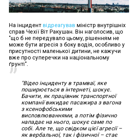
На інцидент
відреагував
міністр внутрішніх
справ Чехії Віт Ракушан. Він наголосив, що
"що б не передувало цьому, рішенням не
може бути агресія з боку водія, особливо у
присутності маленької дитини, не кажучи
вже про суперечки на національному
ґрунті".
"Відео інциденту в трамваї, яке
поширюється в інтернеті, шокує.
Бачити, як працівник транспортної
компанії викидає пасажира з вагона
з ксенофобськими
висловлюваннями, а потім фізично
нападає на нього, шокує саме по
собі. Але те, що свідком цієї агресії –
як вербальної, так і фізичної – стає