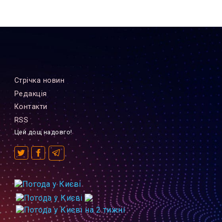
Стрiчка новин
Редакцiя
Контакти
RSS
Цей дощ надовго!