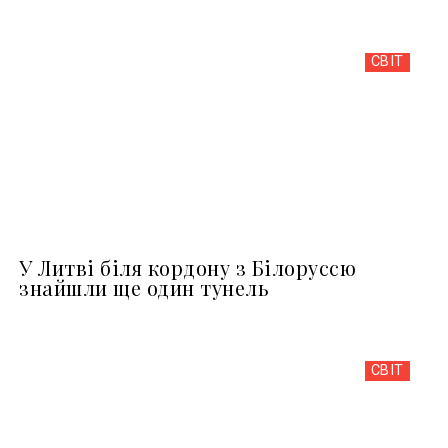
СВІТ
У Литві біля кордону з Білоруссю
знайшли ще один тунель
СВІТ