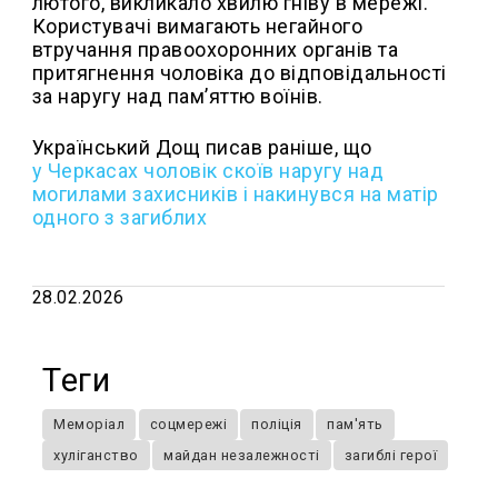
лютого, викликало хвилю гніву в мережі.
Користувачі вимагають негайного
втручання правоохоронних органів та
притягнення чоловіка до відповідальності
за наругу над пам’яттю воїнів.
Український Дощ писав раніше, що
у
Черкасах чоловік скоїв наругу над
могилами захисників і накинувся на матір
одного з загиблих
28.02.2026
Теги
Меморіал
соцмережі
поліція
пам'ять
хуліганство
майдан незалежності
загиблі герої