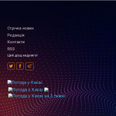
Стрiчка новин
Редакцiя
Контакти
RSS
Цей дощ надовго!