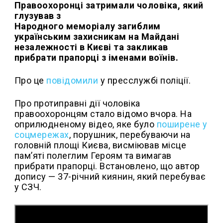
Правоохоронці затримали чоловіка, який
глузував з
Народного меморіалу загиблим
українським захисникам на Майдані
незалежності в Києві та закликав
прибрати прапорці з іменами воїнів.
Про це
повідомили
у пресслужбі поліції.
Про протиправні дії чоловіка
правоохоронцям стало відомо вчора. На
оприлюдненому відео, яке було
поширене у
соцмережах
, порушник, перебуваючи на
головній площі Києва, висміював місце
пам’яті полеглим Героям та вимагав
прибрати прапорці. Встановлено, що автор
допису — 37-річний киянин, який перебуває
у СЗЧ.