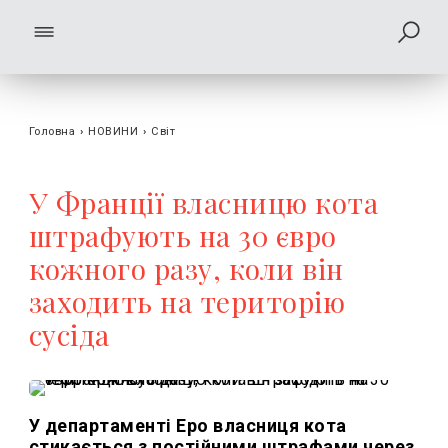
Головна
›
НОВИНИ
›
Світ
У Франції власницю кота
штрафують на 30 євро
кожного разу, коли він
заходить на територію
сусіда
У департаменті Еро власниця кота
стикається з постійними штрафами через