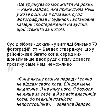
«Це зруйнувало моє життя на роки»,
— каже Валдес, яка прихистила Ремі
у 2019 році. За її словами, сусід
фотографував її будинок і встановив
камери спостереження на вулиці,
щоб стежити за котом.
Сусід зібрав «докази» у вигляді близько 70
фотографій. Утім Валдес стверджує, що у
районі живе багато котів, серед них —
щонайменше двоє рудих, тому довести
провину саме Ремі неможливо.
«Я ні в якому разі не переїду і точно
не віддам свого кота. Він для мене
як дитина. Я не кину його.
Я борюся
не лише за себе, а й за всіх власників
котів, бо реакція повністю
непропорційна», — заявила Валдес.