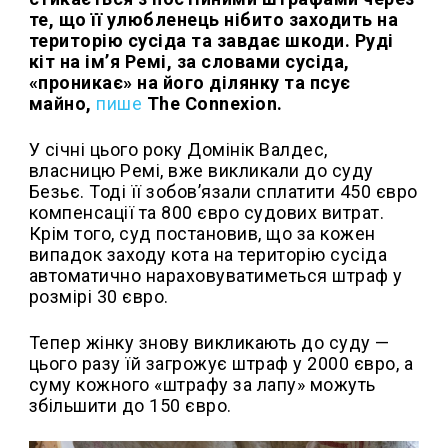
те, що її улюбленець нібито заходить на
територію сусіда та завдає шкоди. Руді
кіт на ім’я Ремі, за словами сусіда,
«проникає» на його ділянку та псує
майно,
пише
The Connexion.
У січні цього року Домінік Валдес,
власницю Ремі, вже викликали до суду
Безьє. Тоді її зобов’язали сплатити 450 євро
компенсації та 800 євро судових витрат.
Крім того, суд постановив, що за кожен
випадок заходу кота на територію сусіда
автоматично нараховуватиметься штраф у
розмірі 30 євро.
Тепер жінку знову викликають до суду —
цього разу їй загрожує штраф у 2000 євро, а
суму кожного «штрафу за лапу» можуть
збільшити до 150 євро.