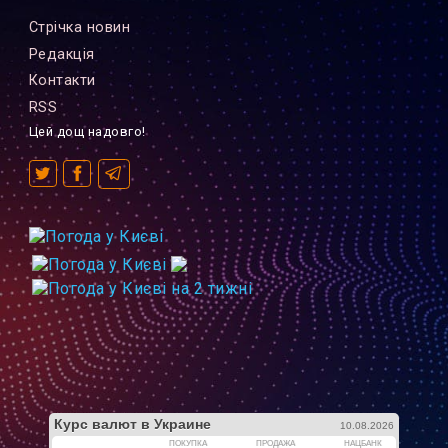
Стрiчка новин
Редакцiя
Контакти
RSS
Цей дощ надовго!