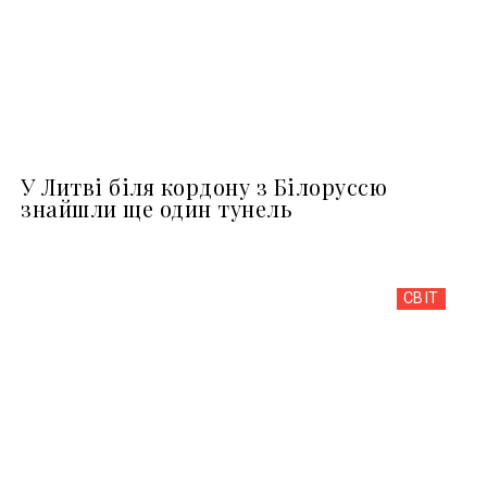
У Литві біля кордону з Білоруссю
знайшли ще один тунель
СВІТ