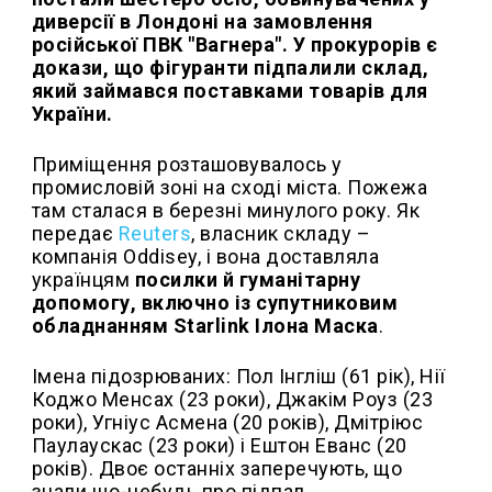
диверсії в Лондоні на замовлення
російської ПВК "Вагнера". У прокурорів є
докази, що фігуранти підпалили склад,
який займався поставками товарів для
України.
Приміщення розташовувалось у
промисловій зоні на сході міста. Пожежа
там сталася в березні минулого року. Як
передає
Reuters
, власник складу –
компанія Oddisey, і вона доставляла
українцям
посилки й гуманітарну
допомогу, включно із супутниковим
обладнанням Starlink Ілона Маска
.
Імена підозрюваних: Пол Інгліш (61 рік), Нії
Коджо Менсах (23 роки), Джакім Роуз (23
роки), Угніус Асмена (20 років), Дмітріюс
Паулаускас (23 роки) і Ештон Еванс (20
років). Двоє останніх заперечують, що
знали що-небудь про підпал.