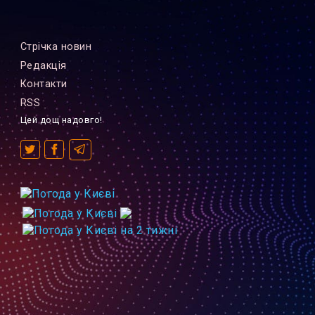
Стрiчка новин
Редакцiя
Контакти
RSS
Цей дощ надовго!