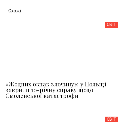
Схожi
СВІТ
«Жодних ознак злочину»: у Польщі
закрили 10-річну справу щодо
Смоленської катастрофи
СВІТ