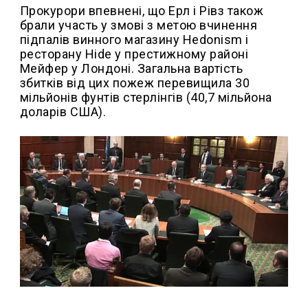
Прокурори впевнені, що Ерл і Рівз також
брали участь у змові з метою вчинення
підпалів винного магазину Hedonism і
ресторану Hide у престижному районі
Мейфер у Лондоні. Загальна вартість
збитків від цих пожеж перевищила 30
мільйонів фунтів стерлінгів (40,7 мільйона
доларів США).