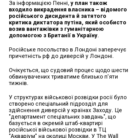
За інформацією Пенні,
у план також
входило викрадення власника – відомого
російського дисидента й затятого
критика диктатора путіна, який особисто
возив вантажівки з гуманітарною
допомогою з Британії в Україну
.
Російське посольство в Лондоні заперечує
причетність рф до диверсій у Лондоні.
Очікується, що судовий процес щодо шести
обвинувачених триватиме близько п'яти
тижнів.
У структурах військової розвідки росії було
створено спеціальний підрозділ для
здійснення диверсій у країнах Заходу. Це
"департамент спеціальних завдань", що
базується в окремій штаб-квартирі
російської військової розвідки в ТЦ
"Акваріум" на околиці Москви. У The Wall