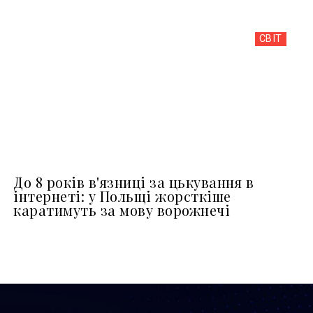
СВІТ
До 8 років в'язниці за цькування в
інтернеті: у Польщі жорсткіше
каратимуть за мову ворожнечі