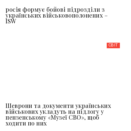
росія формує бойові підрозділи з
українських військовополонених –
ISW
СВІТ
Шеврони та документи українських
військових укладуть на підлогу у
пензенському «Музеї СВО», щоб
ходити по них