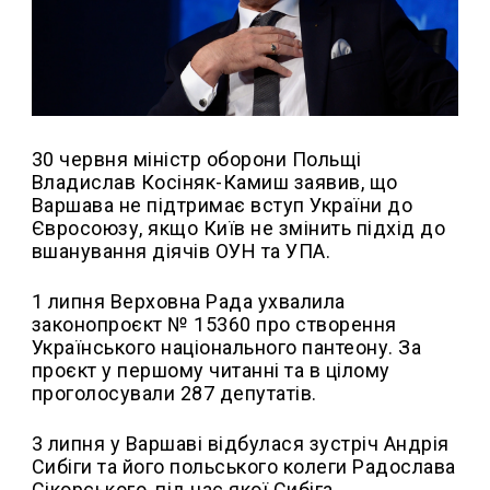
30 червня міністр оборони Польщі
Владислав Косіняк-Камиш заявив, що
Варшава не підтримає вступ України до
Євросоюзу, якщо Київ не змінить підхід до
вшанування діячів ОУН та УПА.
1 липня Верховна Рада ухвалила
законопроєкт № 15360 про створення
Українського національного пантеону. За
проєкт у першому читанні та в цілому
проголосували 287 депутатів.
3 липня у Варшаві відбулася зустріч Андрія
Сибіги та його польського колеги Радослава
Сікорського, під час якої Сибіга