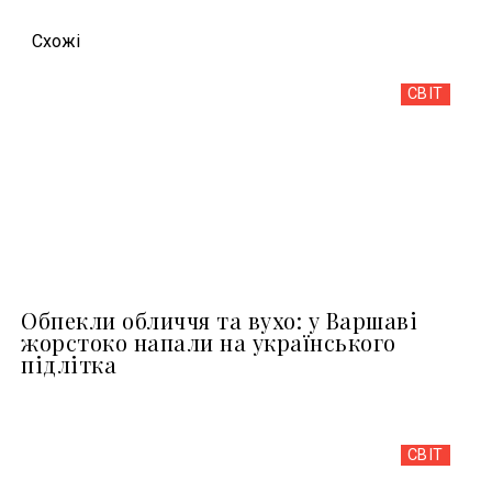
Схожi
СВІТ
Обпекли обличчя та вухо: у Варшаві
жорстоко напали на українського
підлітка
СВІТ