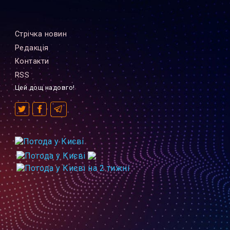
Стрiчка новин
Редакцiя
Контакти
RSS
Цей дощ надовго!