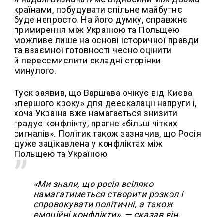
країнами, побудувати спільне майбутнє
буде непросто. На його думку, справжнє
примирення між Україною та Польщею
можливе лише на основі історичної правди
та взаємної готовності чесно оцінити
й переосмислити складні сторінки
минулого.
Туск заявив, що Варшава очікує від Києва
«першого кроку» для деескалації напруги і,
хоча Україна вже намагається знизити
градус конфлікту, прагне «більш чітких
сигналів». Політик також зазначив, що Росія
дуже зацікавлена у конфліктах між
Польщею та Україною.
«Ми знали, що росія всіляко
намагатиметься створити розкол і
спровокувати політичні, а також
емоційні конфлікти», — сказав він.