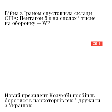
Війна з Іраном спустошила склади
США: Пентагон б'є на сполох і тисне
на оборонку — WP
СВІТ
Новий президент Колумбії пообіцяв
боротися з наркоторгівлею і дружити
з Україною