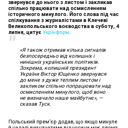
звернувся до нього з листом і закликав
спільно працювати над осмисленням
історичного минулого. Його слова під час
спілкування з журналістами в Клечеві
Великопольського воєводства в суботу, 4
липня, цитує
Укрінформ
.
«Я також отримав кілька сигналів
безпосередньо від колишніх і
нинішніх українських політиків.
Зокрема, колишній президент
України Віктор Ющенко звернувся
до мене з дуже теплим листом і
закликом спільно попрацювати над
осмисленням минулого, щоб воно
не визначало наше майбутнє», —
сказав Туск.
Польський прем'єр додав, що якщо минуле
й надалі визначатиме відносини між двома