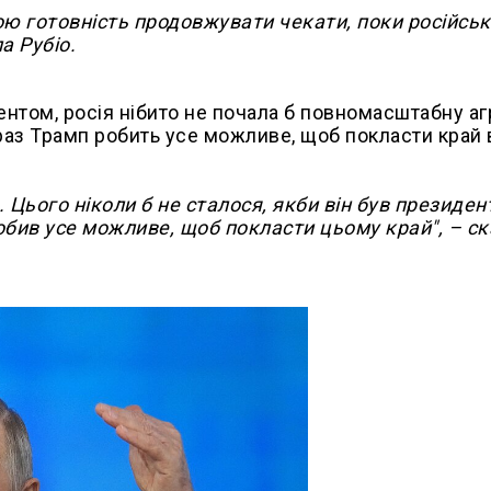
вою готовність продовжувати чекати, поки російсь
а Рубіо.
ентом, росія нібито не почала б повномасштабну а
раз Трамп робить усе можливе, щоб покласти край в
и. Цього ніколи б не сталося, якби він був президен
робив усе можливе, щоб покласти цьому край", – с