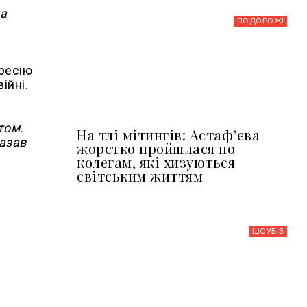
ка
ПОДОРОЖІ
гресію
ійні.
том.
На тлі мітингів: Астафʼєва
казав
жорстко пройшлася по
колегам, які хизуються
світським життям
ШОУБIЗ