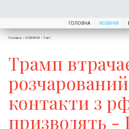
ГОЛОВНА
НОВИНИ
Головна
›
НОВИНИ
›
Світ
Трамп втрачає
розчарований
контакти з рф
призводять - 