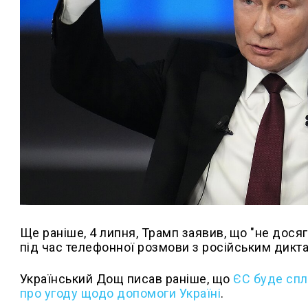
Ще раніше, 4 липня, Трамп заявив, що "не дося
під час телефонної розмови з російським дикт
Український Дощ писав раніше, що
ЄС буде спл
про угоду щодо допомоги Україні
.