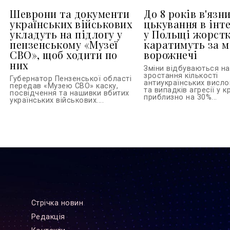
Шеврони та документи
До 8 років в'язни
українських військових
цькування в інте
укладуть на підлогу у
у Польщі жорст
пензенському «Музеї
каратимуть за м
СВО», щоб ходити по
ворожнечі
них
Зміни відбуваються на 
зростання кількості
Губернатор Пензенської області
антиукраїнських висл
передав «Музею СВО» каску,
та випадків агресії у кр
посвідчення та нашивки вбитих
приблизно на 30%...
українських військових....
Стрiчка новин
Редакцiя