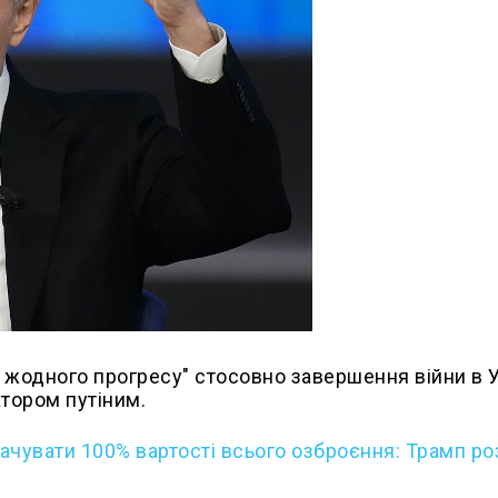
г жодного прогресу" стосовно завершення війни в У
атором путіним.
ачувати 100% вартості всього озброєння: Трамп ро