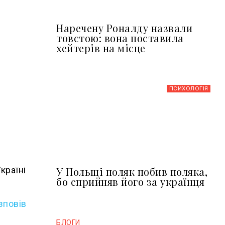
Наречену Роналду назвали
товстою: вона поставила
хейтерів на місце
ПСИХОЛОГІЯ
країні
У Польщі поляк побив поляка,
бо сприйняв його за українця
зповів
БЛОГИ