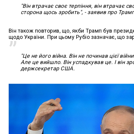
"Він втрачає своє терпіння, він втрачає с
сторона щось зробить", - заявив про Трамп
Він також повторив, що, якби Трамп був презид
щодо України. При цьому Рубіо зазначає, що за
"Це не його війна. Він не починав цієї війн
Але це вийшло. Він успадкував це. І він з
держсекретар США.