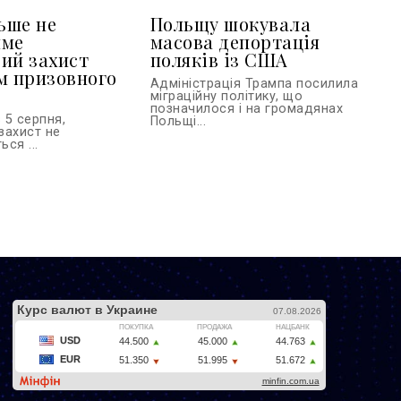
льше не
Польщу шокувала
име
масова депортація
ий захист
поляків із США
м призовного
Адміністрація Трампа посилила
міграційну політику, що
позначилося і на громадянах
 5 серпня,
Польщі...
захист не
ся ...