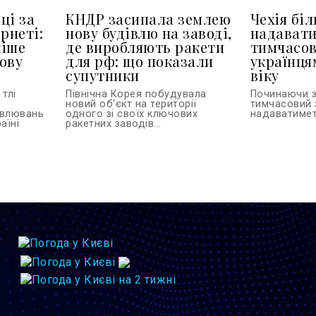
ці за
КНДР засипала землею
Чехія бі
рнеті:
нову будівлю на заводі,
надават
кіше
де виробляють ракети
тимчасов
ову
для рф: що показали
українця
супутники
віку
тлі
Північна Корея побудувала
Починаючи з
новий об'єкт на території
тимчасовий 
овлювань
одного зі своїх ключових
надаватиметь
аїні
ракетних заводів...