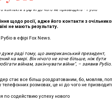
ння щодо росії, адже його контакти з очільник
їні не мають результату.
убіо в ефірі Fox News.
ти дуже раді тому, що американський президент,
 на мирі. Він нічого не хоче більше, ніж бути
бігати війнам, закінчувати війни", – заявив Рубіо.
ідер стає все більш роздратованим, бо, мовляв, по
 телефонних розмовах, це ні до чого не призводит