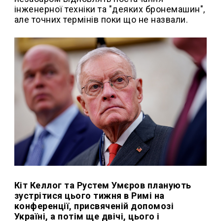
інженерної техніки та "деяких бронемашин",
але точних термінів поки що не назвали.
Кіт Келлог та Рустем Умєров планують
зустрітися цього тижня в Римі на
конференції, присвяченій допомозі
Україні, а потім ще двічі, цього і