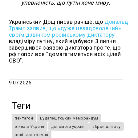
упевненість, що путін хоче миру.
Український Дощ писав раніше, що
Дональд
Трамп заявив, що «дуже незадоволений»
своїм дзвінком російському диктатору
владіміру путіну, який відбувся 3 липня і
завершився заявою диктатора про те, що
рф попри все "домагатиметься всіх цілей
СВО".
9.07.2025
Теги
пентагон
Будапештський меморандум
війна в Україні
допомога україні
зброя для зсу
політика трампа