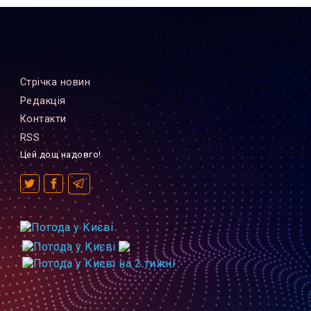
Стрiчка новин
Редакцiя
Контакти
RSS
Цей дощ надовго!