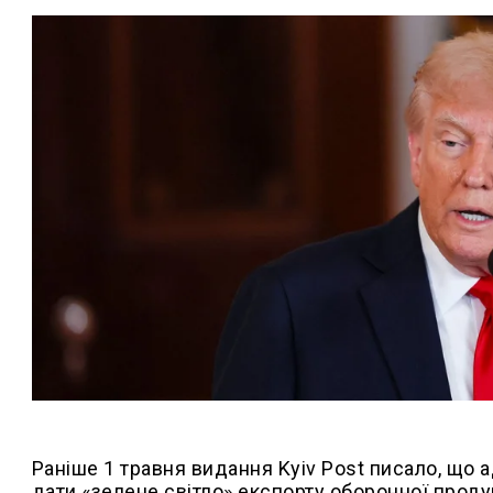
Раніше 1 травня видання Kyiv Post писало, що
дати «зелене світло» експорту оборонної продук