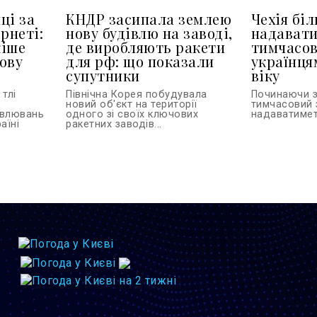
ці за
КНДР засипала землею
Чехія бі
рнеті:
нову будівлю на заводі,
надават
кіше
де виробляють ракети
тимчасов
ову
для рф: що показали
українця
супутники
віку
тлі
Північна Корея побудувала
Починаючи з
новий об'єкт на території
тимчасовий 
овлювань
одного зі своїх ключових
надаватиметь
аїні
ракетних заводів...