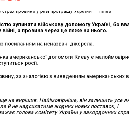
тю зупиняти військову допомогу Україні, бо вв
війні, а провина через це ляже на нього.
із посиланням на неназвані джерела.
нка американської допомоги Києву є малоймовірн
тупиться росії.
овину, за аналогією з виведенням американських в
ще не вирішив. Найімовірніше, він залишить усе як
але й не надсилатиме жодних нових поставок, і
вважає голова комітету України у закордонних спр