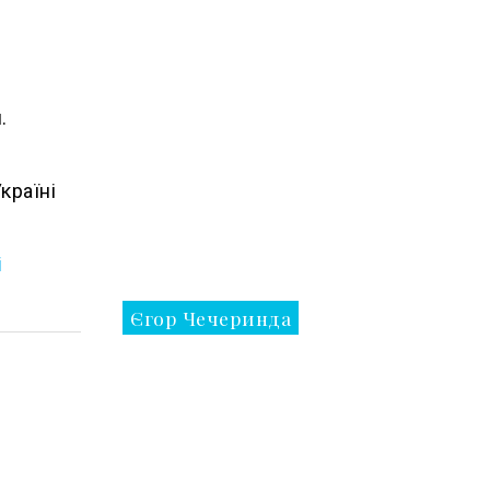
.
країні
і
Єгор Чечеринда