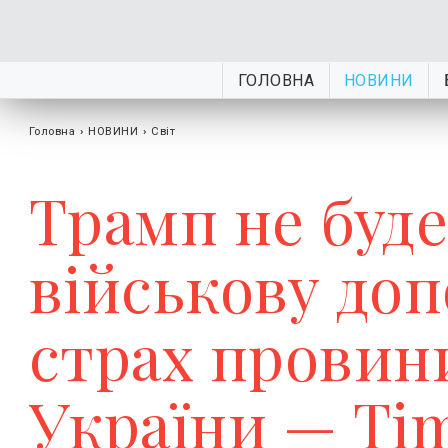
ГОЛОВНА
НОВИНИ
Головна
›
НОВИНИ
›
Світ
Трамп не буд
військову доп
страх провини
України — Ti