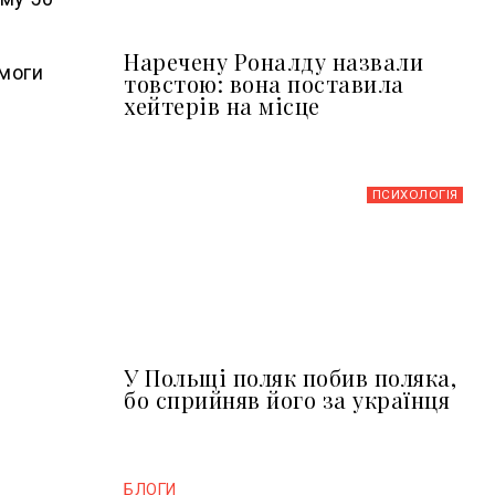
Наречену Роналду назвали
омоги
товстою: вона поставила
хейтерів на місце
ПСИХОЛОГІЯ
У Польщі поляк побив поляка,
бо сприйняв його за українця
БЛОГИ