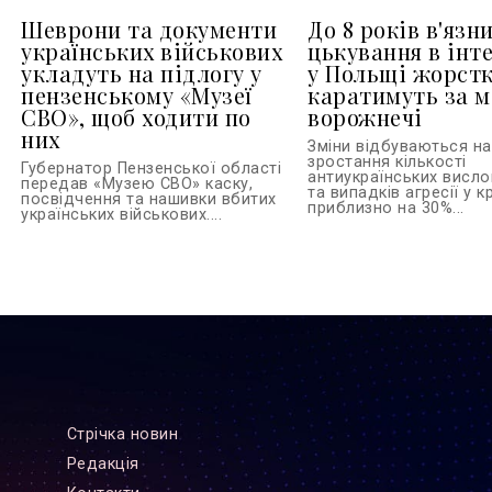
Шеврони та документи
До 8 років в'язни
українських військових
цькування в інте
укладуть на підлогу у
у Польщі жорст
пензенському «Музеї
каратимуть за м
СВО», щоб ходити по
ворожнечі
них
Зміни відбуваються на 
зростання кількості
Губернатор Пензенської області
антиукраїнських висл
передав «Музею СВО» каску,
та випадків агресії у кр
посвідчення та нашивки вбитих
приблизно на 30%...
українських військових....
Стрiчка новин
Редакцiя