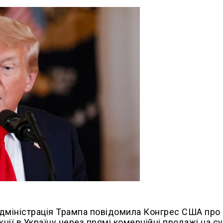
 адміністрація Трампа повідомила Конгрес США про
ції в Україну через прямі комерційні продажі на с