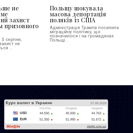
льше не
Польщу шокувала
име
масова депортація
ий захист
поляків із США
м призовного
Адміністрація Трампа посилила
міграційну політику, що
позначилося і на громадянах
 5 серпня,
Польщі...
захист не
ся ...