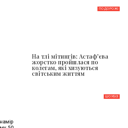
ПОДОРОЖІ
На тлі мітингів: Астафʼєва
жорстко пройшлася по
колегам, які хизуються
світським життям
ШОУБIЗ
 намір
уму 50