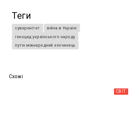
Теги
суверенітет
війна в Україні
геноцид українського народу
путін міжнародний злочинець
Схожi
СВІТ