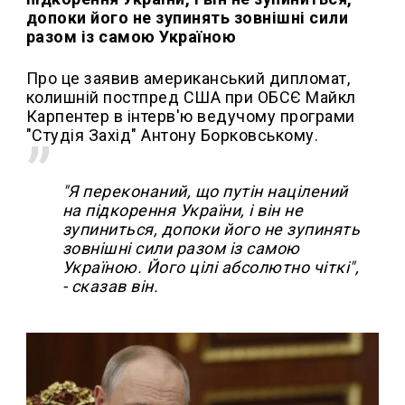
допоки його не зупинять зовнішні сили
разом із самою Україною
Про це заявив американський дипломат,
колишній постпред США при ОБСЄ Майкл
Карпентер в інтерв'ю ведучому програми
"Студія Захід" Антону Борковському.
"Я переконаний, що путін націлений
на підкорення України, і він не
зупиниться, допоки його не зупинять
зовнішні сили разом із самою
Україною. Його цілі абсолютно чіткі",
- сказав він.