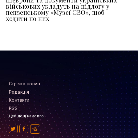
військових укладуть на підлогу у
пензенському «Музеї СВО», щоб
ходити по них
Стрiчка новин
Редакцiя
Контакти
RSS
Цей дощ надовго!