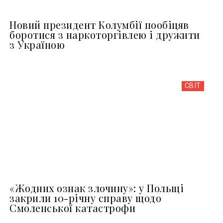
Новий президент Колумбії пообіцяв
боротися з наркоторгівлею і дружити
з Україною
СВІТ
«Жодних ознак злочину»: у Польщі
закрили 10-річну справу щодо
Смоленської катастрофи