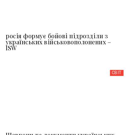
росія формує бойові підрозділи з
українських військовополонених –
ISW
СВІТ
Шеврони та документи українських