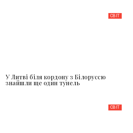
СВІТ
У Литві біля кордону з Білоруссю
знайшли ще один тунель
СВІТ