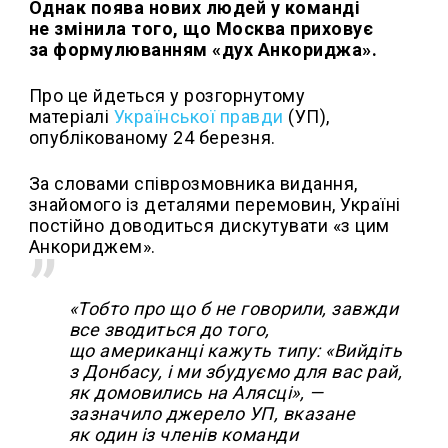
Однак поява нових людей у команді
не змінила того, що Москва приховує
за формулюванням «дух Анкориджа».
Про це йдеться у розгорнутому
матеріалі
Української правди
(УП),
опублікованому 24 березня.
За словами співрозмовника видання,
знайомого із деталями перемовин, Україні
постійно доводиться дискутувати «з цим
Анкориджем».
«Тобто про що б не говорили, завжди
все зводиться до того,
що американці кажуть типу: «Вийдіть
з Донбасу, і ми збудуємо для вас рай,
як домовились на Алясці», —
зазначило джерело УП, вказане
як один із членів команди