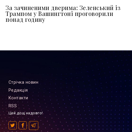
За зачиненими дверима: Зеленський із
Трампом у Вашингтоні проговорили
понад годину
Стрiчка новин
Редакцiя
Контакти
RSS
Цей дощ надовго!