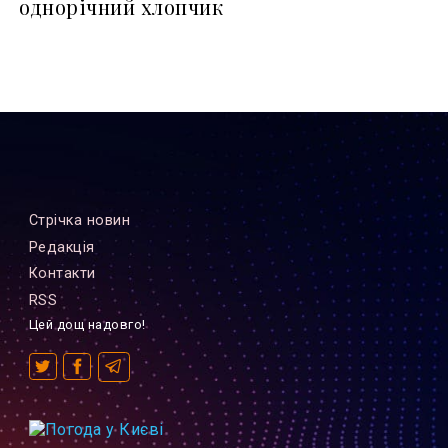
однорічний хлопчик
Стрiчка новин
Редакцiя
Контакти
RSS
Цей дощ надовго!