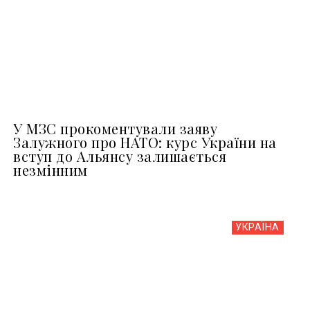
У МЗС прокоментували заяву
Залужного про НАТО: курс України на
вступ до Альянсу залишається
незмінним
УКРАЇНА