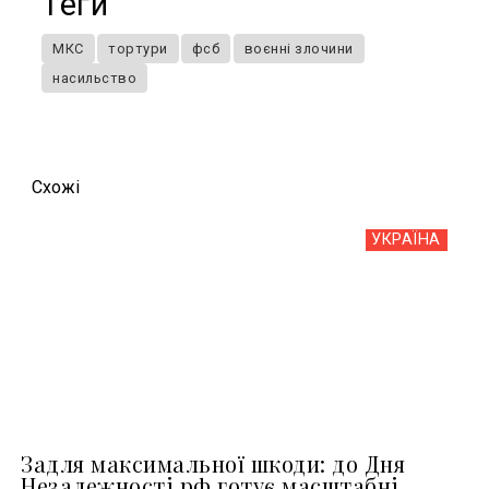
Теги
МКС
тортури
фсб
воєнні злочини
насильство
Схожi
УКРАЇНА
Задля максимальної шкоди: до Дня
Незалежності рф готує масштабні