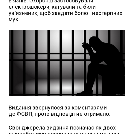
в'язнів. Охоронці застосовували
електрошокери, катували та били
ув'язнених, щоб завдати болю і нестерпних
мук.
Видання звернулося за коментарями
до ФСВП, проте відповіді не отримало.
Свої джерела видання позначає як двох
співробітників спецпризначенців і медика,