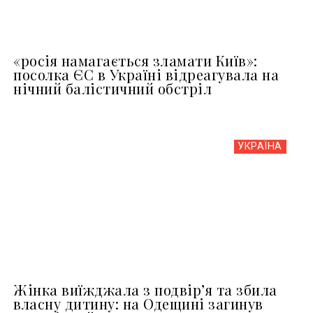
«росія намагається зламати Київ»:
посолка ЄС в Україні відреагувала на
нічний балістичний обстріл
УКРАЇНА
Жінка виїжджала з подвір’я та збила
власну дитину: на Одещині загинув