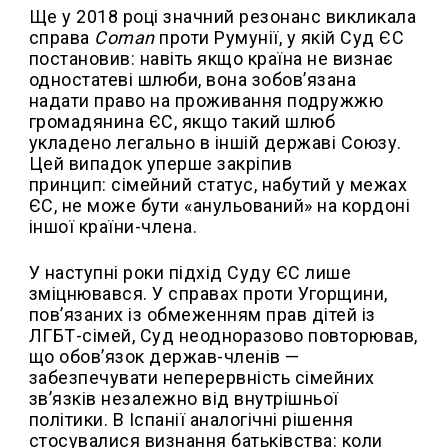
Ще у 2018 році значний резонанс викликала
справа
Coman
проти Румунії, у якій Суд ЄС
постановив: навіть якщо країна не визнає
одностатеві шлюби, вона зобов’язана
надати право на проживання подружжю
громадянина ЄС, якщо такий шлюб
укладено легально в іншій державі Союзу.
Цей випадок уперше закріпив
принцип: сімейний статус, набутий у межах
ЄС, не може бути «анульований» на кордоні
іншої країни-члена.
У наступні роки підхід Суду ЄС лише
зміцнювався. У справах проти Угорщини,
пов’язаних із обмеженням прав дітей із
ЛГБТ-сімей, Суд неодноразово повторював,
що обов’язок держав-членів —
забезпечувати неперервність сімейних
зв’язків незалежно від внутрішньої
політики. В Іспанії аналогічні рішення
стосувалися визнання батьківства: коли