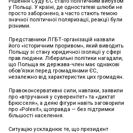
Рішення Суду ЄС стало політичним вибухом
у Польщі. У країні, де одностатеві шлюби не
просто заборонено, а часто стають темою
значної політичної поляризації, реакції були
різними.
Представники ЛГБТ-організацій назвали
його «історичним проривом», який виводить
Польщу зі стану юридичної ізоляції у сфері
прав людини. Ліберальні політики нагадали,
що Польща як держава-член має однакові
обов’язки перед громадянами ЄС,
незалежно від характеристик цих громадян.
Правоконсервативні сили, навпаки, заявили
про «втручання у суверенітет» та «диктат
Брюсселя», а деякі фігури навіть заговорили
про «Polexit», щоправда — без підтримки
більшості населення.
Ситуацію ускладнює те, що президент