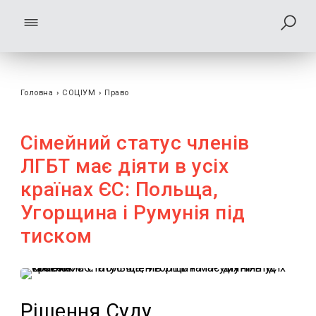
Головна
›
СОЦІУМ
›
Право
Сімейний статус членів
ЛГБТ має діяти в усіх
країнах ЄС: Польща,
Угорщина і Румунія під
тиском
Рішення Суду