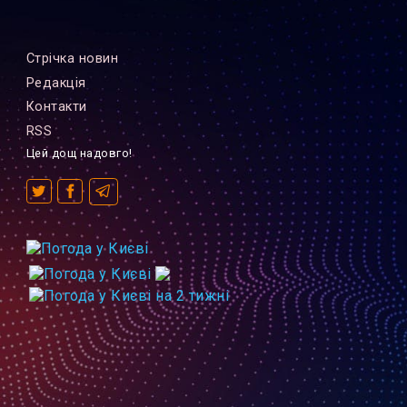
Стрiчка новин
Редакцiя
Контакти
RSS
Цей дощ надовго!