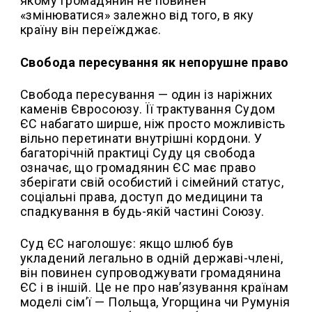
якому громадянин не повинен
«змінюватися» залежно від того, в яку
країну він переїжджає.
Свобода пересування як непорушне право
Свобода пересування — один із наріжних
каменів Євросоюзу. Її трактування Судом
ЄС набагато ширше, ніж просто можливість
вільно перетинати внутрішні кордони. У
багаторічній практиці Суду ця свобода
означає, що громадянин ЄС має право
зберігати свій особистий і сімейний статус,
соціальні права, доступ до медицини та
спадкування в будь-якій частині Союзу.
Суд ЄС наголошує: якщо шлюб був
укладений легально в одній державі-члені,
він повинен супроводжувати громадянина
ЄС і в іншій. Це не про нав’язування країнам
моделі сім’ї — Польща, Угорщина чи Румунія