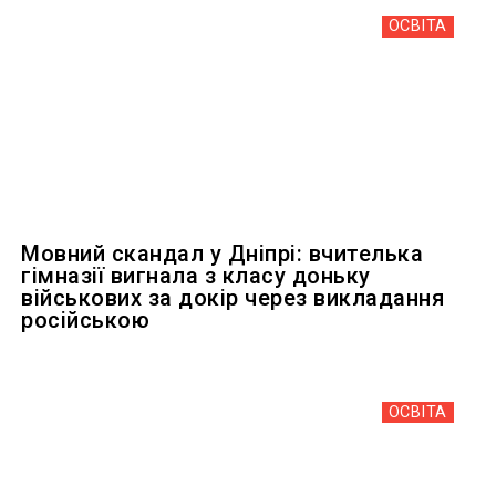
ОСВІТА
Мовний скандал у Дніпрі: вчителька
гімназії вигнала з класу доньку
військових за докір через викладання
російською
ОСВІТА