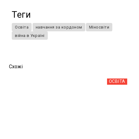
Теги
Освіта
навчання за кордоном
Міносвіти
війна в Україні
Схожi
ОСВІТА