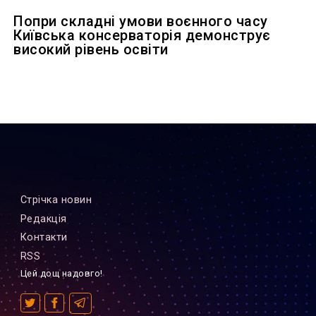
Попри складні умови воєнного часу
Київська консерваторія демонструє
високий рівень освіти
Стрiчка новин
Редакцiя
Контакти
RSS
Цей дощ надовго!