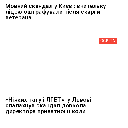
Мовний скандал у Києві: вчительку
ліцею оштрафували після скарги
ветерана
ОСВІТА
«Ніяких тату і ЛГБТ»: у Львові
спалахнув скандал довкола
директора приватної школи