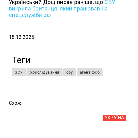
Український Дощ писав раніше, що
СБУ
викрила британця, який працював на
спецслужби рф
18.12.2025
Теги
ЗСУ
розслідування
сбу
агент фсб
Схожi
УКРАЇНА