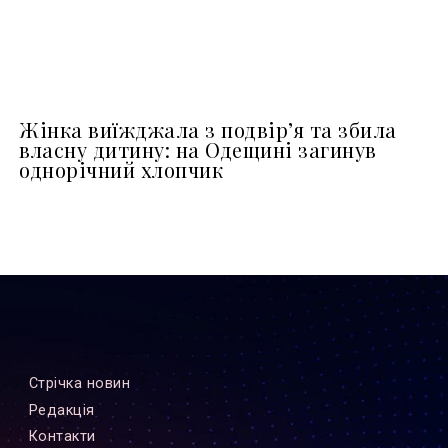
Жінка виїжджала з подвір’я та збила
власну дитину: на Одещині загинув
однорічний хлопчик
Стрiчка новин
Редакцiя
Контакти