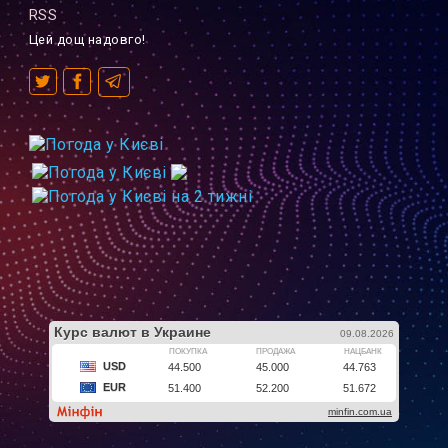
RSS
Цей дощ надовго!