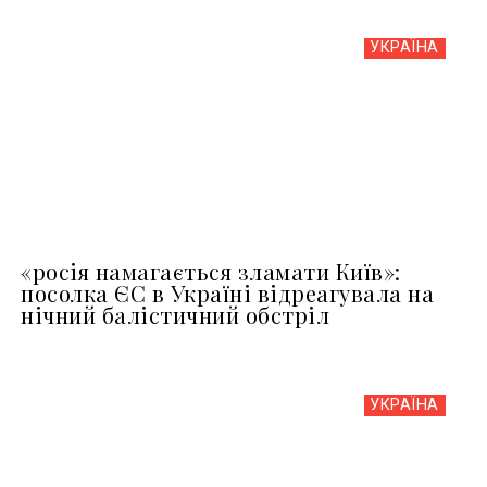
УКРАЇНА
«росія намагається зламати Київ»:
посолка ЄС в Україні відреагувала на
нічний балістичний обстріл
УКРАЇНА