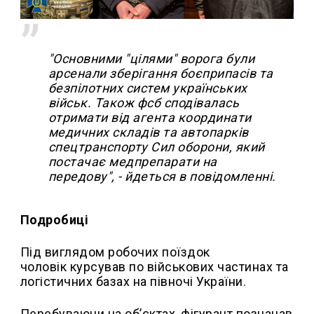
"Основними "цілями" ворога були
арсенали зберігання боєприпасів та
безпілотних систем українських
військ. Також фсб сподівалась
отримати від агента координати
медичних складів та автопарків
спецтранспорту Сил оборони, який
постачає медпрепарати на
передову", - йдеться в повідомленні.
Подробиці
Під виглядом робочих поїздок
чоловік курсував по військових частинах та
логістичних базах на півночі України.
Перебуваючи на об’єктах, фігурант позначав