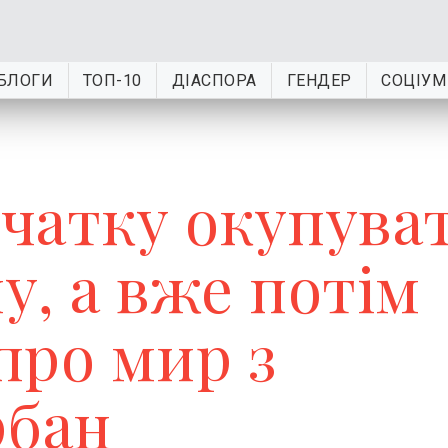
БЛОГИ
ТОП-10
ДІАСПОРА
ГЕНДЕР
СОЦІУМ
очатку окупува
у, а вже потім
про мир з
рбан