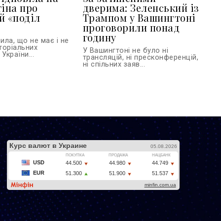
тіна про
дверима: Зеленський із
й «поділ
Трампом у Вашингтоні
проговорили понад
годину
ла, що не має і не
торіальних
У Вашингтоні не було ні
України...
трансляцій, ні пресконференцій,
ні спільних заяв...