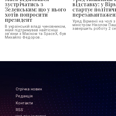
зустрічатись з
відставку: у Вір
Зеленським: що у нього
стартує політич
хотів попросити
перезавантажен
президент
Уряд Вірменії на чолі з
міністром Ніколом Па
В українській владі чиновником,
завершить роботу 2 сер
який підтримував найтісніші
зв’язки з Маском та SpaceX, був
Михайло Федоров...
Стрiчка новин
Редакцiя
Контакти
RSS