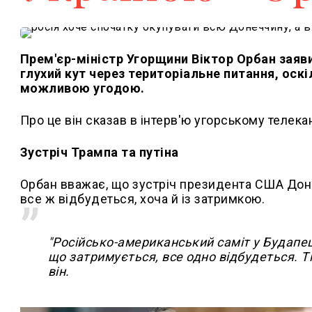
Прем'єр-міністр Угорщини Віктор Орбан заяви
глухий кут через територіальне питання, оск
можливою угодою.
Про це він сказав в інтерв'ю угорському телек
Зустріч Трампа та путіна
Орбан вважає, що зустріч президента США Дона
все ж відбудеться, хоча й із затримкою.
"Російсько-американський саміт у Будапешт
що затримується, все одно відбудеться. Тіл
він.