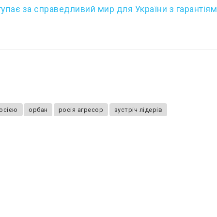
тупає за справедливий мир для України з гарантія
росією
орбан
росія агресор
зустріч лідерів