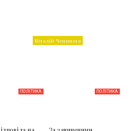
Віталій Чепинога
ПОЛІТИКА
ПОЛІТИКА
ідповіла на
За зачиненими