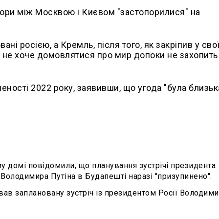
вори між Москвою і Києвом "застопорилися" на
ні росією, а Кремль, після того, як закріпив у сво
и, не хоче домовлятися про мир допоки не захопить
леності 2022 року, заявивши, що угода "була близьк
у домі повідомили, що планування зустрічі президента
Володимира Путіна в Будапешті наразі "призупинено".
ав заплановану зустріч із президентом Росії Володим