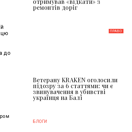
отримував «відкати» з
ремонтів доріг
їй
ПРАВО
 цю
а до
Ветерану KRAKEN оголосили
підозру за 6 статтями: чи є
звинувачення в убивстві
українця на Балі
иром
БЛОГИ