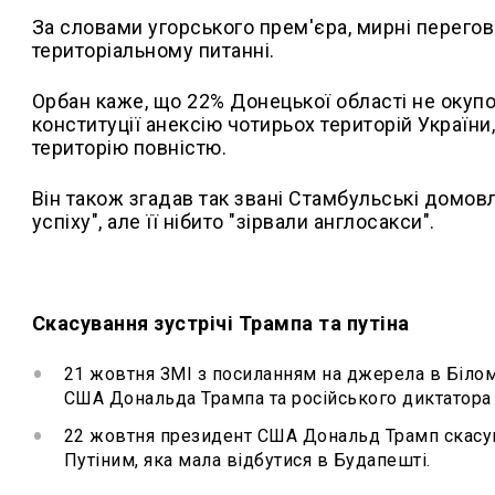
За словами угорського прем'єра, мирні перего
територіальному питанні.
Орбан каже, що 22% Донецької області не окупова
конституції анексію чотирьох територій Україн
територію повністю.
Він також згадав так звані Стамбульські домов
успіху", але її нібито "зірвали англосакси".
Скасування зустрічі Трампа та путіна
21 жовтня ЗМІ з посиланням на джерела в Білом
США Дональда Трампа та російського диктатора 
22 жовтня президент США Дональд Трамп скасув
Путіним, яка мала відбутися в Будапешті.