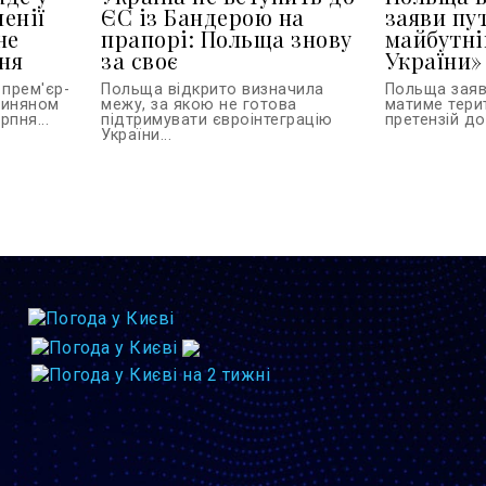
менії
ЄС із Бандерою на
заяви пу
не
прапорі: Польща знову
майбутні
ня
за своє
України»
 прем'єр-
Польща відкрито визначила
Польща заяви
шиняном
межу, за якою не готова
матиме тери
пня...
підтримувати євроінтеграцію
претензій до 
України...