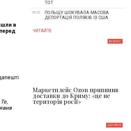
ТОТ
ПОЛЬЩУ ШОКУВАЛА МАСОВА
00:22
ДЕПОРТАЦІЯ ПОЛЯКІВ ІЗ США
йшли в
 перед
ЧИТАЙТЕ
БІЗНЕС
дапешті
Маркетплейс Ozon припинив
доставки до Криму: «це не
територія росії»
Те,
аявив
ШОУБIЗ