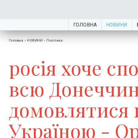
ГОЛОВНА
НОВИНИ
Головна
›
НОВИНИ
›
Політика
росія хоче сп
всю Донеччин
домовлятися 
Україною - О