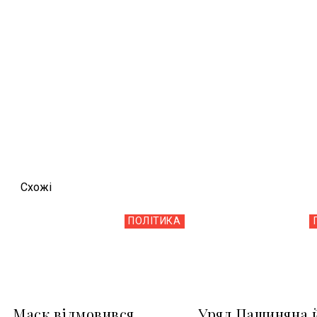
Схожi
ПОЛІТИКА
Маск відмовився
Уряд Пашиняна 