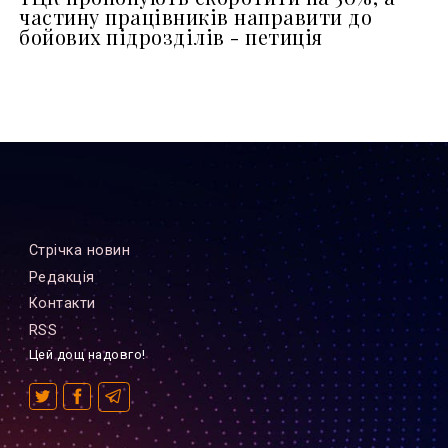
частину працівників направити до
бойових підрозділів - петиція
Стрiчка новин
Редакцiя
Контакти
RSS
Цей дощ надовго!