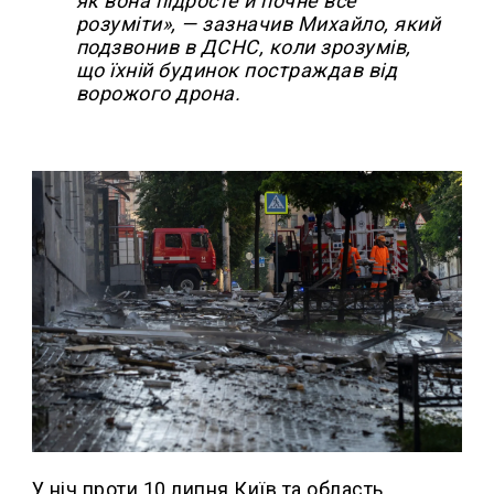
як вона підросте й почне все
розуміти», — зазначив Михайло, який
подзвонив в ДСНС, коли зрозумів,
що їхній будинок постраждав від
ворожого дрона.
У ніч проти 10 липня Київ та область