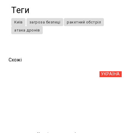
Теги
Київ
загроза безпеці
ракетний обстріл
атака дронів
Схожi
УКРАЇНА