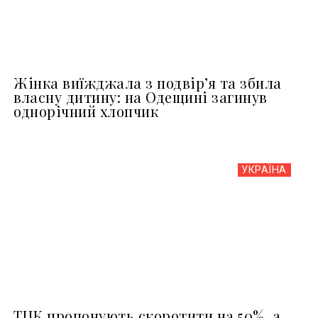
Жінка виїжджала з подвір’я та збила
власну дитину: на Одещині загинув
однорічний хлопчик
УКРАЇНА
ТЦК пропонують скоротити на 50%, а