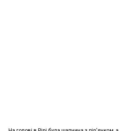
На голові в Рірі була шапчина з пір'ячком, а