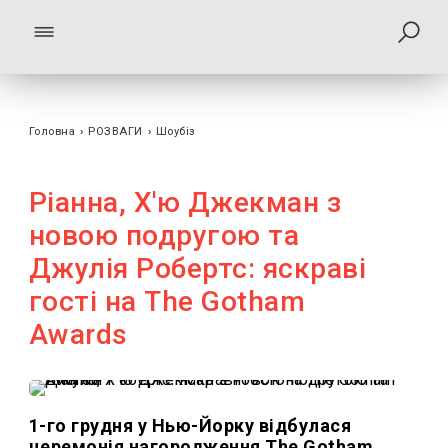
Головна
›
РОЗВАГИ
›
Шоубiз
Ріанна, Х'ю Джекман з
новою подругою та
Джулія Робертс: яскраві
гості на The Gotham
Awards
1-го грудня у Нью-Йорку відбулася
церемонія нагородження The Gotham