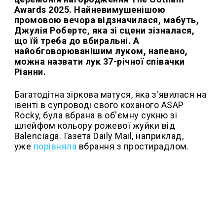
Awards 2025. Найневимушенішою
промовою вечора відзначилася, мабуть,
Джулія Робертс, яка зі сцени зізналася,
що їй треба до вбиральні. А
найобговорюванішим луком, напевно,
можна назвати лук 37-річної співачки
Ріанни.
Багатодітна зіркова матуся, яка з'явилася на
івенті в супроводі свого коханого ASAP
Rocky, була вбрана в об'ємну сукню зі
шлейфом кольору рожевої жуйки від
Balenciaga. Газета Daily Mail, наприклад,
уже
порівняла
вбрання з простирадлом.