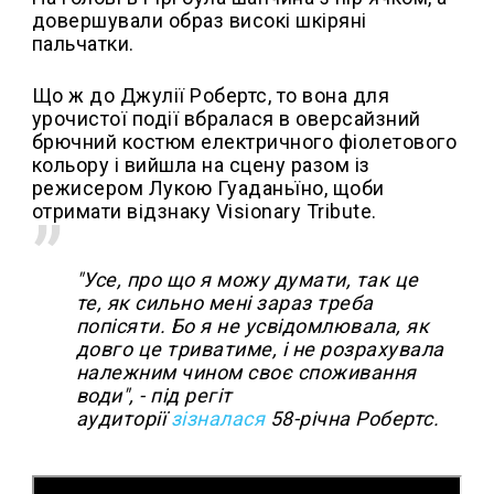
довершували образ високі шкіряні
пальчатки.
Що ж до Джулії Робертс, то вона для
урочистої події вбралася в оверсайзний
брючний костюм електричного фіолетового
кольору і вийшла на сцену разом із
режисером Лукою Гуаданьїно, щоби
отримати відзнаку Visionary Tribute.
"Усе, про що я можу думати, так це
те, як сильно мені зараз треба
попісяти. Бо я не усвідомлювала, як
довго це триватиме, і не розрахувала
належним чином своє споживання
води", - під регіт
аудиторії
зізналася
58-річна Робертс.