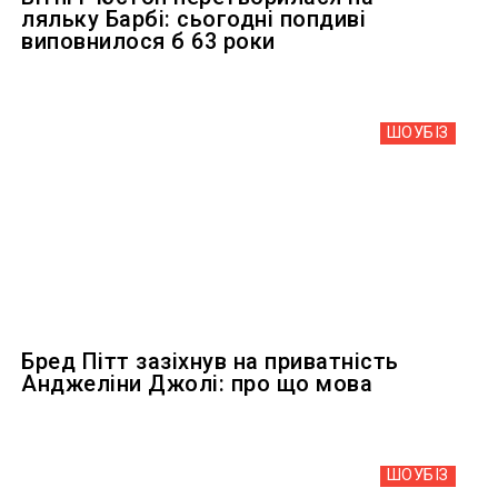
ляльку Барбі: сьогодні попдиві
виповнилося б 63 роки
ШОУБIЗ
Бред Пітт зазіхнув на приватність
Анджеліни Джолі: про що мова
ШОУБIЗ