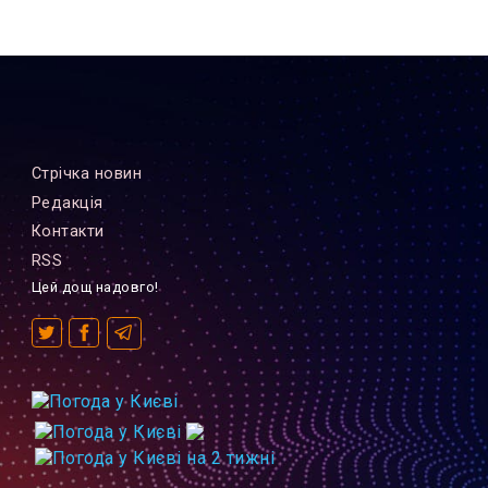
Стрiчка новин
Редакцiя
Контакти
RSS
Цей дощ надовго!