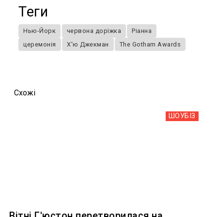
Теги
Нью-Йорк
червона доріжка
Ріанна
церемонія
Х'ю Джекман
The Gotham Awards
Схожi
ШОУБIЗ
Вітні Г'юстон перетворилася на