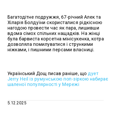
Багатодітне подружжя, 67-річний Алек та
Хіларія Болдуїни скористалися рідкісною
нагодою провести час як пара, лишивши
вдома сімох спільних нащадків. На жінці
була барвиста корсетна мінісукенка, котра
дозволяла помилуватися і стрункими
ніжками, і пишними персами власниці.
Український Дощ писав раніше, що
дует
Jerry Heil із румунською поп-зіркою набирає
шаленої популярності у Мережі
5.12.2025