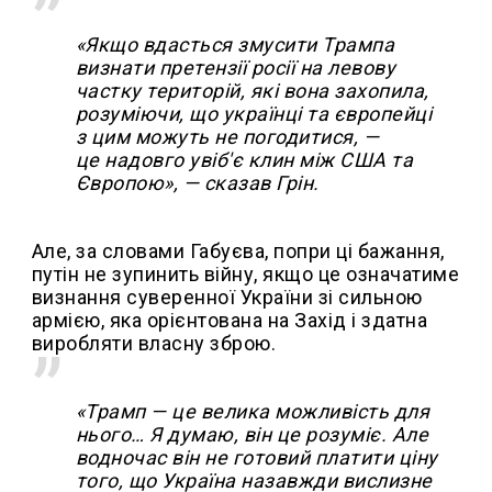
«Якщо вдасться змусити Трампа
визнати претензії росії на левову
частку територій, які вона захопила,
розуміючи, що українці та європейці
з цим можуть не погодитися, —
це надовго увіб'є клин між США та
Європою», — сказав Грін.
Але, за словами Габуєва, попри ці бажання,
путін не зупинить війну, якщо це означатиме
визнання суверенної України зі сильною
армією, яка орієнтована на Захід і здатна
виробляти власну зброю.
«Трамп — це велика можливість для
нього… Я думаю, він це розуміє. Але
водночас він не готовий платити ціну
того, що Україна назавжди вислизне