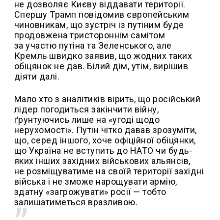
не дозволяє Києву віддавати території.
Спершу Трамп повідомив європейським
чиновникам, що зустріч із путіним буде
продовжена тристороннім самітом
за участю путіна та Зеленського, але
Кремль швидко заявив, що жодних таких
обіцянок не дав. Білий дім, утім, вирішив
діяти далі.
Мало хто з аналітиків вірить, що російський
лідер погодиться закінчити війну,
ґрунтуючись лише на «угоді щодо
нерухомості». Путін чітко давав зрозуміти,
що, серед іншого, хоче офіційної обіцянки,
що Україна не вступить до НАТО чи будь-
яких інших західних військових альянсів,
не розміщуватиме на своїй території західні
війська і не зможе нарощувати армію,
здатну «загрожувати» росії — тобто
залишатиметься вразливою.