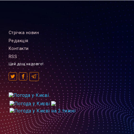
Стрiчка новин
Редакцiя
Контакти
RSS
Цей дощ надовго!