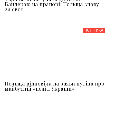
Бандерою на прапорі: Польща знову
за своє
ПОЛІТИКА
Польща відповіла на заяви путіна про
майбутній «поділ України»