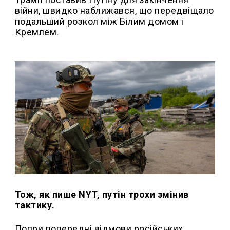
війни, швидко наближався, що передвіщало
подальший розкол між Білим домом і
Кремлем.
Тож, як пише NYT, путін трохи змінив
тактику.
Попри попередні відмови російських