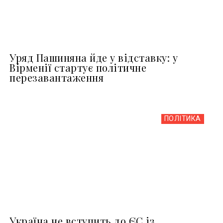
Уряд Пашиняна йде у відставку: у
Вірменії стартує політичне
перезавантаження
ПОЛІТИКА
Україна не вступить до ЄС із