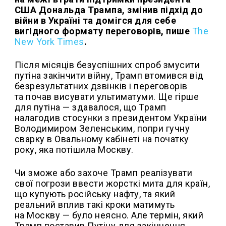
США Дональда Трампа, змінив підхід до
війни в Україні та домігся для себе
вигідного формату переговорів, пише
The
New York Times
.
Після місяців безуспішних спроб змусити
путіна закінчити війну, Трамп втомився від
безрезультатних дзвінків і переговорів
та почав висувати ультиматуми. Ще гірше
для путіна — здавалося, що Трамп
налагодив стосунки з президентом України
Володимиром Зеленським, попри гучну
сварку в Овальному кабінеті на початку
року, яка потішила Москву.
Чи зможе або захоче Трамп реалізувати
свої погрози ввести жорсткі мита для країн,
що купують російську нафту, та який
реальний вплив такі кроки матимуть
на Москву — було неясно. Але термін, який
Трамп поставив Путіну для закінчення