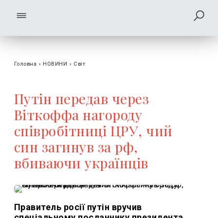
Головна
›
НОВИНИ
›
Світ
Путін передав через
Віткоффа нагороду
cпівробітниці ЦРУ, чий
син загинув за рф,
вбиваючи українців
Правитель росії путін вручив
спеціальному посланнику президента