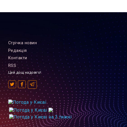
Стрiчка новин
Редакцiя
Контакти
RSS
Цей дощ надовго!