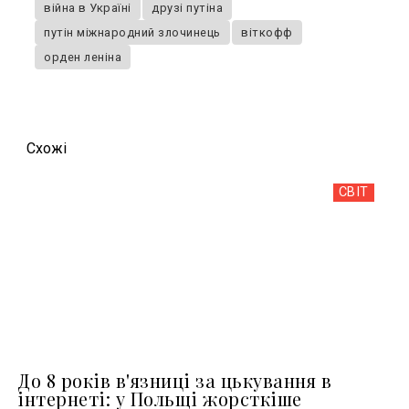
війна в Україні
друзі путіна
путін міжнародний злочинець
віткофф
орден леніна
Схожi
СВІТ
До 8 років в'язниці за цькування в
інтернеті: у Польщі жорсткіше