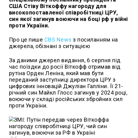
США Стіву Віткоффу нагороду для
високопоставленої співробітниці ЦРУ,
син якої загинув воюючи на боці рф у війні
проти України.
Про це пише
CBS News
з посиланням на
джерела, обізнані з ситуацією
За даними джерел видання, 6 серпня під
час поїздки до росії Віткофф отримав від
рутіна Орден Леніна, який мав бути
переданий заступниці директора ЦРУ з
цифрових інновацій Джуліан Галліни. Її 21-
річний син Майкл Глосс загинув у 2024 році,
воюючи у складі російських збройних сил
проти України.