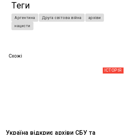
Теги
Аргентина
Друга світова війна
архіви
нацисти
Схожi
ІСТОРІЯ
Україна відкриє архіви СБУ та