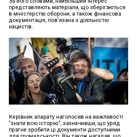
За його словами, найбільший інтерес
представляють матеріали, що зберігаються
в міністерстві оборони, а також фінансова
документація, пов'язана з діяльністю
нацистів.
Керівник апарату наголосив на важливості
"знати всю історію", зазначивши, що уряд
прагне зробити ці документи доступними
для громадськості. Він також нагадав, що