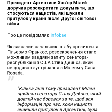
Президент Аргентини Хав’єр Мілей
доручив розсекретити документи, що
стосуються нацистів, які шукали
притулок у країні після Другої світової
війни
Про це повідомляє
Infobae
.
Як зазначив начальник штабу президента
Гільєрмо Франкос, розсекречення стало
можливим завдяки запиту сенатора-
республіканця США Стіва Дейнса, який
нещодавно зустрічався з Мілеєм у Casa
Rosada.
"Кілька днів тому президент Мілей
прийняв сенатора Стіва Дейнса, який
довгий час боровся за те, щоб вся
інформація про час, коли нацисти
знайшли притулок в Аргентині, була