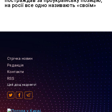
постраждав за проукраїнську позицію,
на росії все одно називають «своїм»
Стрiчка новин
Редакцiя
Контакти
RSS
Цей дощ надовго!