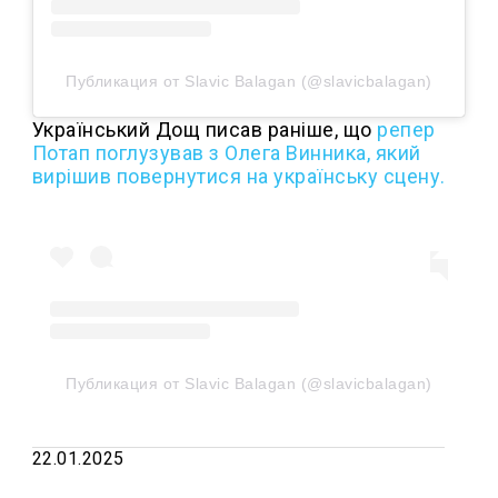
Публикация от Slavic Balagan (@slavicbalagan)
Український Дощ писав раніше, що
репер
Потап поглузував з Олега Винника, який
вирішив повернутися на українську сцену.
Публикация от Slavic Balagan (@slavicbalagan)
22.01.2025