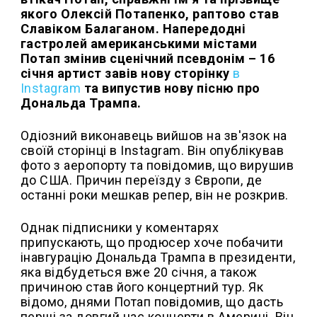
якого Олексій Потапенко, раптово став
Славіком Балаганом. Напередодні
гастролей американськими містами
Потап змінив сценічний псевдонім – 16
січня артист завів нову сторінку
в
Instagram
та випустив нову пісню про
Дональда Трампа.
Одіозний виконавець вийшов на зв'язок на
своїй сторінці в Instagram. Він опублікував
фото з аеропорту та повідомив, що вирушив
до США. Причин переїзду з Європи, де
останні роки мешкав репер, він не розкрив.
Однак підписники у коментарях
припускають, що продюсер хоче побачити
інавгурацію Дональда Трампа в президенти,
яка відбудеться вже 20 січня, а також
причиною став його концертний тур. Як
відомо, днями Потап повідомив, що дасть
перші за довгий час концерти в Америці. Він