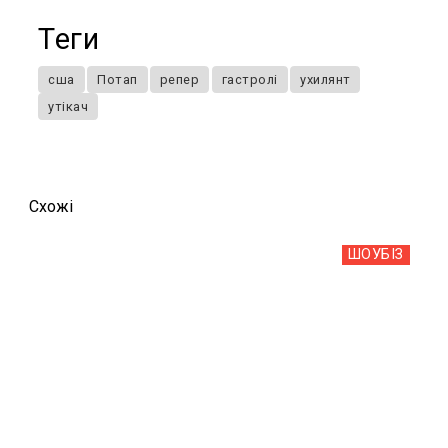
Теги
сша
Потап
репер
гастролі
ухилянт
утікач
Схожi
ШОУБIЗ