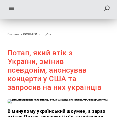
Головна
›
РОЗВАГИ
›
Шоубiз
Потап, який втік з
України, змінив
псевдонім, анонсував
концерти у США та
запросив на них українців
В минулому український шоумен, а зараз
втікач Потап, справжні імʼя та прізвище