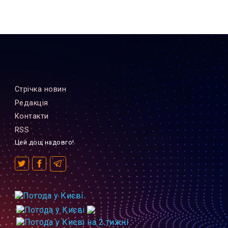
Стрiчка новин
Редакцiя
Контакти
RSS
Цей дощ надовго!