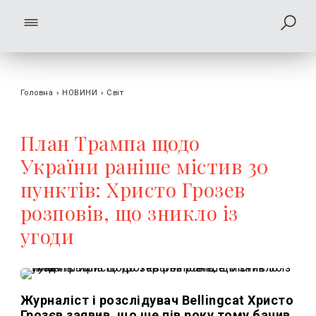
Головна
›
НОВИНИ
›
Світ
План Трампа щодо
України раніше містив 30
пунктів: Христо Грозев
розповів, що зникло із
угоди
Журналіст і розслідувач Bellingcat Христо
Грозєв заявив, що ще пів року тому бачив