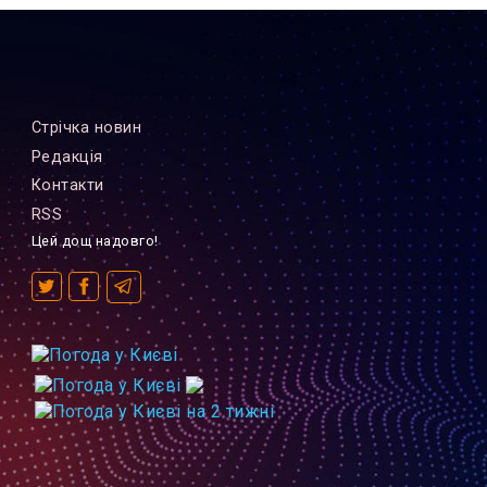
Стрiчка новин
Редакцiя
Контакти
RSS
Цей дощ надовго!