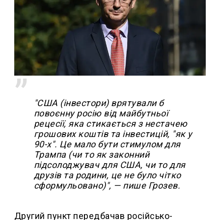
"США (інвестори) врятували б
повоєнну росію від майбутньої
рецесії, яка стикається з нестачею
грошових коштів та інвестицій, "як у
90-х". Це мало бути стимулом для
Трампа (чи то як законний
підсолоджувач для США, чи то для
друзів та родини, це не було чітко
сформульовано)", — пише Грозев.
Другий пункт передбачав російсько-