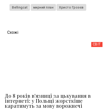
Bellingcat
мирний план
Христо Грозєв
Схожi
СВІТ
До 8 років в'язниці за цькування в
інтернеті: у Польщі жорсткіше
каратимуть за мову ворожнечі