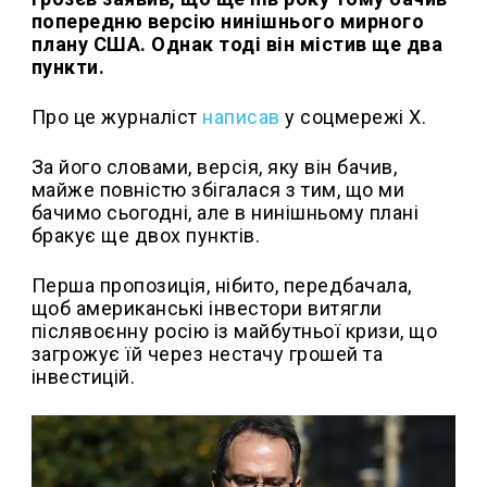
попередню версію нинішнього мирного
плану США. Однак тоді він містив ще два
пункти.
Про це журналіст
написав
у соцмережі X.
За його словами, версія, яку він бачив,
майже повністю збігалася з тим, що ми
бачимо сьогодні, але в нинішньому плані
бракує ще двох пунктів.
Перша пропозиція, нібито, передбачала,
щоб американські інвестори витягли
післявоєнну росію із майбутньої кризи, що
загрожує їй через нестачу грошей та
інвестицій.