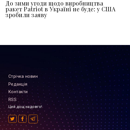
До зими угоди щодо виробництва
ракет Patriot в Україні не буде: у США
зробили заяву
Стрiчка новин
Редакцiя
Контакти
RSS
Цей дощ надовго!