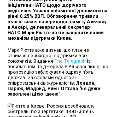
ініціативи НАТО щодо щорічного
виділення Україні військової допомоги на
рівні 0,25% ВВП. Обговорення тривали
цього тижня напередодні саміту Альянсу
в Анкарі, де генеральний секретар
НАТО Марк Рютте хотів закріпити новий
механізм підтримки Києва.
Марк Рютте вже визнав, що план не
отримає необхідної підтримки всіх
союзників. Видання
The Telegraph
із
посиланням на джерела в Альянсі пише, що
пропозицію заблокували одразу п’ять
держав. За словами одного зі
співрозмовників журналістів,
Лондон,
Париж, Мадрид, Рим і Оттава "не дуже
захоплені цією ідеєю"
.