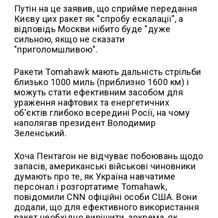
Путін на це заявив, що сприйме передання
Києву цих ракет як "спробу ескалації", а
відповідь Москви нібито буде "дуже
сильною, якщо не сказати
"приголомшливою".
Ракети Tomahawk мають дальність стрільби
близько 1000 миль (приблизно 1600 км) і
можуть стати ефективним засобом для
ураження нафтових та енергетичних
об'єктів глибоко всередині Росії, на чому
наполягав президент Володимир
Зеленський.
Хоча Пентагон не відчуває побоювань щодо
запасів, американські військові чиновники
думають про те, як Україна навчатиме
персонал і розгортатиме Tomahawk,
повідомили CNN офіційні особи США. Вони
додали, що для ефективного використання
ракет необхідно вирішити, зокрема, як