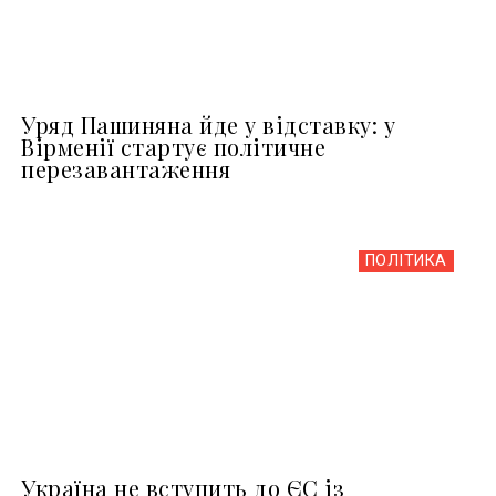
Уряд Пашиняна йде у відставку: у
Вірменії стартує політичне
перезавантаження
ПОЛІТИКА
Україна не вступить до ЄС із