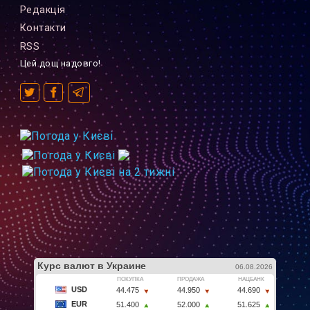
Редакцiя
Контакти
RSS
Цей дощ надовго!