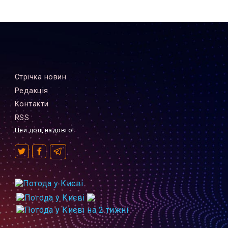
Стрiчка новин
Редакцiя
Контакти
RSS
Цей дощ надовго!