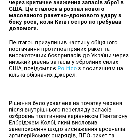
через критичне зниження запасів зброї в
США. Це сталося в розпал нового
масованого ракетно‑дронового удару з
боку росії, коли Київ гостро потребував
допомоги.
Пентагон призупинив частину обіцяного
постачання протиповітряних ракет та
високоточних боєприпасів до України через
низький рівень запасів у збройних силах
США, повідомляє
Politico
з посиланням на
кілька обізнаних джерел.
Рішення було ухвалене на початку червня
після внутрішнього перегляду запасів
озброєнь політичним керівником Пентагону
Елбріджем Колбі, який висловив
занепокоєння щодо виснаження арсеналів
артилерійських снарядів, ППО‑ракет та