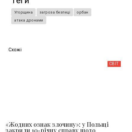
Теги
Угорщина
загроза безпеці
орбан
атака дронами
Схожi
СВІТ
«Жодних ознак злочину»: у Польщі
закрили 10-річну справу щодо