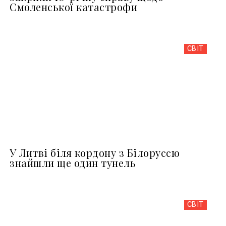
Смоленської катастрофи
СВІТ
У Литві біля кордону з Білоруссю
знайшли ще один тунель
СВІТ