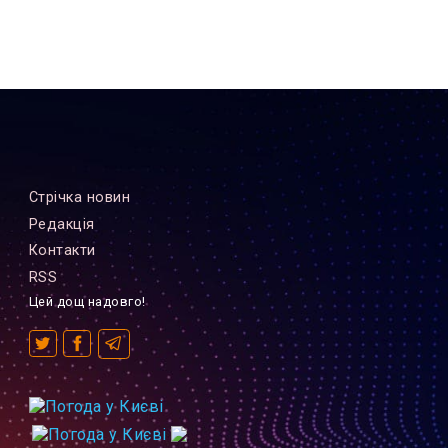
Стрiчка новин
Редакцiя
Контакти
RSS
Цей дощ надовго!