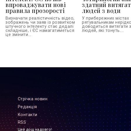
впроваджувати нові
здатний витяга
правила прозорості
людей з води
Визначати реалістичність відео,
У прибережних містах
зображень чи заяв із розвитком
рятувальникам нерідк
штучного інтелекту стає дедалі
доводиться витягати 
складніше, і ЄС намагатиметься
людей, які тонуть....
це змінити...
Стрiчка новин
Редакцiя
Контакти
RSS
Цей дощ надовго!