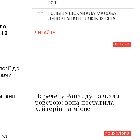
ТОТ
ПОЛЬЩУ ШОКУВАЛА МАСОВА
00:22
ДЕПОРТАЦІЯ ПОЛЯКІВ ІЗ США
ого
 12
ЧИТАЙТЕ
ШОУБIЗ
огії до
люючи
Наречену Роналду назвали
мпанії
товстою: вона поставила
хейтерів на місце
ПСИХОЛОГІЯ
 за