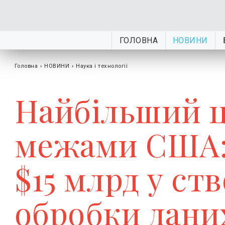
ГОЛОВНА
НОВИНИ
Головна
›
НОВИНИ
›
Наука і технології
Найбільший ц
межами США: 
$15 млрд у ст
обробки даних