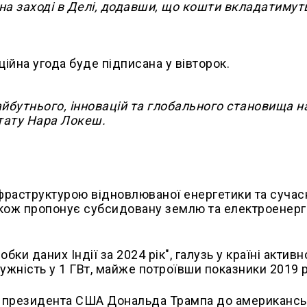
на заході в Делі, додавши, що кошти вкладатимут
ійна угода буде підписана у вівторок.
йбутнього, інновацій та глобального становища 
штату Нара Локеш.
нфраструктурою відновлюваної енергетики та суча
кож пропонує субсидовану землю та електроенерг
бки даних Індії за 2024 рік", галузь у країні активн
ужність у 1 ГВт, майже потроївши показники 2019 р
ку президента США Дональда Трампа до американс