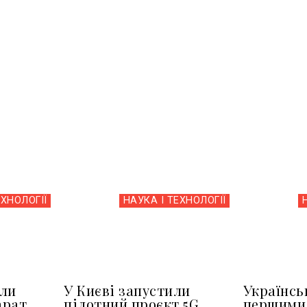
ЕХНОЛОГІЇ
НАУКА І ТЕХНОЛОГІЇ
или
У Києві запустили
Українськ
арат,
пілотний проєкт 5G.
першими 