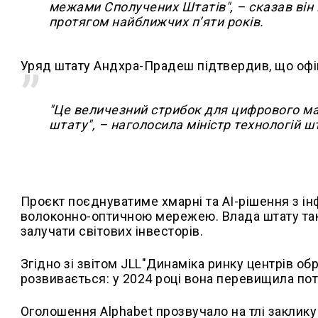
межами Сполучених Штатів", – сказав він 
протягом найближчих п’яти років.
Уряд штату Андхра-Прадеш підтвердив, що офіц
"Це величезний стрибок для цифрового ма
штату", – наголосила міністр технологій 
Проєкт поєднуватиме хмарні та AI-рішення з і
волоконно-оптичною мережею. Влада штату та
залучати світових інвесторів.
Згідно зі звітом JLL"Динаміка ринку центрів обро
розвивається: у 2024 році вона перевищила пот
Оголошення Alphabet прозвучало на тлі закли