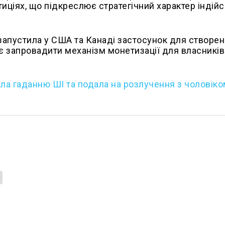
иціях, що підкреслює стратегічний характер індій
запустила у США та Канаді застосунок для створен
ує запровадити механізм монетизації для власників
ила гаданню ШІ та подала на розлучення з чоловік