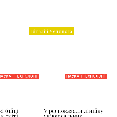
Віталій Чепинога
НАУКА І ТЕХНОЛОГІЇ
НАУКА І ТЕХНОЛОГІЇ
і бійці
У рф показали лінійку
в світі
універсальних