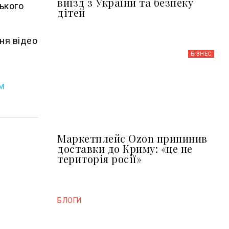
виїзд з України та безпеку
ського
дітей
ня відео
БІЗНЕС
ом
Маркетплейс Ozon припинив
доставки до Криму: «це не
територія росії»
БЛОГИ