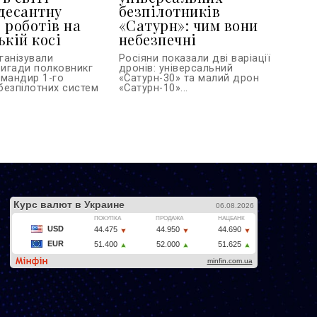
десантну
безпілотників
 роботів на
«Сатурн»: чим вони
ькій косі
небезпечні
ганізували
Росіяни показали дві варіації
игади полковникг
дронів: універсальний
омандир 1-го
«Сатурн-30» та малий дрон
безпілотних систем
«Сатурн-10»...