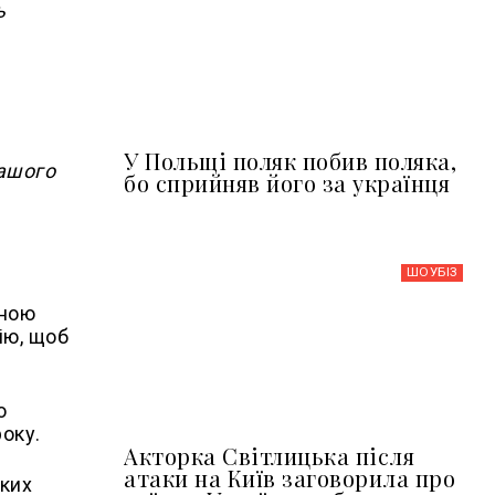
ь
У Польщі поляк побив поляка,
нашого
бо сприйняв його за українця
ШОУБIЗ
сною
ію, щоб
о
оку.
Акторка Світлицька після
атаки на Київ заговорила про
ьких