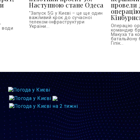
ти
Наступною стане Одеса
провели 
операцію
"Запуск 5G у Києві – це ще один
Кінбурнс
важливий крок до сучасної
телеком-інфраструктури
о
Операцію ор
України...
з води
командир бр
Макуха та к
батальйону 
Гіпік...