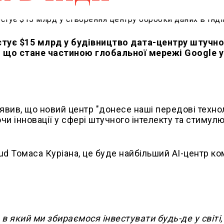
естує $15 млрд у будівництво дата-центру штучн
, що стане частиною глобальної мережі Google у
явив, що новий центр "донесе наші передові технол
ючи інновації у сфері штучного інтелекту та стиму
d Томаса Куріана, це буде найбільший AI-центр ко
в який ми збираємося інвестувати будь-де у світі,