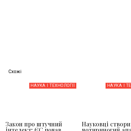
Схожi
НАУКА І ТЕХНОЛОГІЇ
НАУКА І Т
Закон про штучний
Науковці створ
інтелект: ЄС почав
чотириногий ап