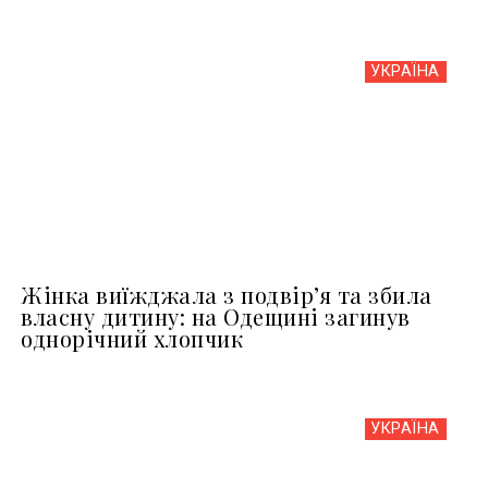
УКРАЇНА
Жінка виїжджала з подвір’я та збила
власну дитину: на Одещині загинув
однорічний хлопчик
УКРАЇНА