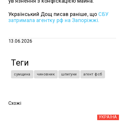
ув’язнення з конфіскацією майна.
Український Дощ писав раніше, що
СБУ
затримала агентку рф на Запоріжжі.
13.06.2026
Теги
сумщина
чиновник
шпигуни
агент фсб
Схожi
УКРАЇНА