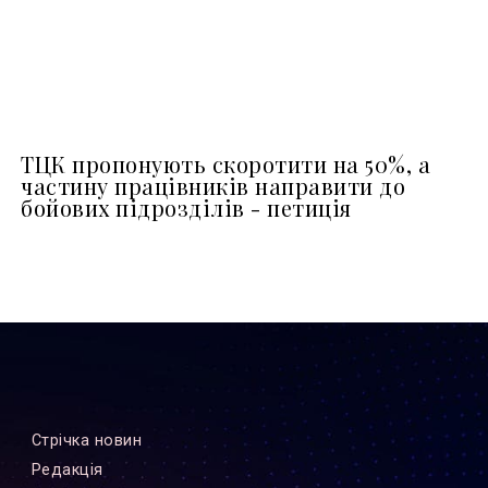
ТЦК пропонують скоротити на 50%, а
частину працівників направити до
бойових підрозділів - петиція
Стрiчка новин
Редакцiя