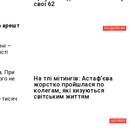
свої 62
в арешт
ПОДОРОЖІ
ині —
сті
а. При
На тлі мітингів: Астафʼєва
ого не
жорстко пройшлася по
колегам, які хизуються
світським життям
0 тисяч
ШОУБIЗ