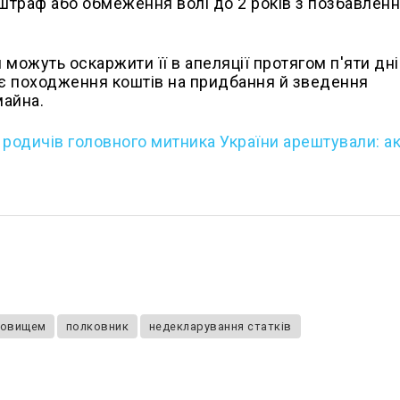
штраф або обмеження волі до 2 років з позбавлен
можуть оскаржити її в апеляції протягом п'яти дні
є походження коштів на придбання й зведення
майна.
 родичів головного митника України арештували: а
новищем
полковник
недекларування статків