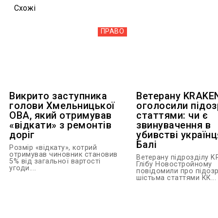
Схожi
ПРАВО
Викрито заступника
Ветерану KRAKE
голови Хмельницької
оголосили підоз
ОВА, який отримував
статтями: чи є
«відкати» з ремонтів
звинувачення в
доріг
убивстві українц
Балі
Розмір «відкату», котрий
отримував чиновник становив
Ветерану підрозділу 
5% від загальної вартості
Глібу Новостройному
угоди....
повідомили про підозр
шістьма статтями КК...