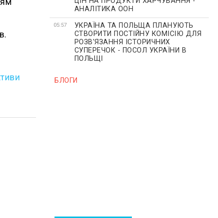
ням
ЦІН НА ПРОДУКТИ ХАРЧУВАННЯ -
АНАЛІТИКА ООН
УКРАЇНА ТА ПОЛЬЩА ПЛАНУЮТЬ
05:57
в.
СТВОРИТИ ПОСТІЙНУ КОМІСІЮ ДЛЯ
РОЗВ'ЯЗАННЯ ІСТОРИЧНИХ
СУПЕРЕЧОК - ПОСОЛ УКРАЇНИ В
ПОЛЬЩІ
ктиви
БЛОГИ