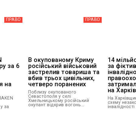
ПРАВО
ПРАВО
N
В окупованому Криму
14 мільй
ру за 6
російський військовий
за фіктив
застрелив товариша та
інвалідно
вбив трьох цивільних,
правоохо
я на
четверо поранених
затримал
на Харкі
Поблизу окупованого
Севастополя у селі
KRAKEN
На Харківщи
Хмельницькому російський
схему незак
окупант відкрив вогонь...
у за
інвалідності