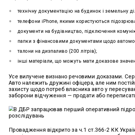
технічну документацію на будинок і земельну ді
телефони iPhone, якими користуються підозрюван
документи на будівництво, підключення комуні
папки з фінансовими документами щодо автомоб
талони на дизпаливо (200 літрів);
інші матеріали, що можуть мати доказове значен
Усе вилучене визнано речовими доказами. Сер
Авто належить дружині офіцера, але ним пості
захисту щодо потреб власника авто у пересува
заборони відчуження — продати або переписат
Провадження відкрито за ч.1 ст.366-2 КК Украї