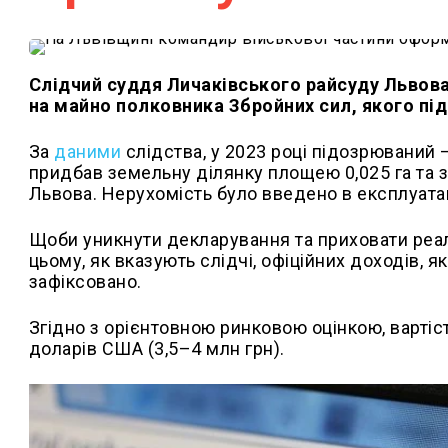
Слідчий суддя Личаківського райсуду Львов
на майно полковника Збройних сил, якого пі
За
даними
слідства, у 2023 році підозрюваний 
придбав земельну ділянку площею 0,025 га та з
Львова. Нерухомість було введено в експлуатац
Щоби уникнути декларування та приховати реа
цьому, як вказують слідчі, офіційних доходів, я
зафіксовано.
Згідно з орієнтовною ринковою оцінкою, вартіс
доларів США (3,5–4 млн грн).