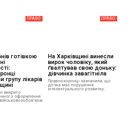
ПРАВО
ПРАВО
онів готівкою
На Харківщині винесли
ні
вирок чоловіку, який
сті:
ґвалтував свою доньку:
ронці
дівчинка завагітніла
и групу лікарів
Правоохоронці зазначили, що
вщині
дочка має порушення
інтелектуального розвитку...
ні викрито
онного оформлення
 військовозобов’язаним...