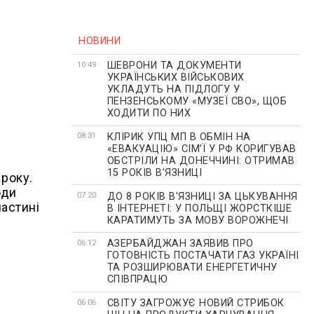
НОВИНИ
ШЕВРОНИ ТА ДОКУМЕНТИ
10:49
УКРАЇНСЬКИХ ВІЙСЬКОВИХ
УКЛАДУТЬ НА ПІДЛОГУ У
ПЕНЗЕНСЬКОМУ «МУЗЕЇ СВО», ЩОБ
ХОДИТИ ПО НИХ
КЛІРИК УПЦ МП В ОБМІН НА
08:31
«ЕВАКУАЦІЮ» СІМʼЇ У РФ КОРИГУВАВ
ОБСТРІЛИ НА ДОНЕЧЧИНІ: ОТРИМАВ
15 РОКІВ ВʼЯЗНИЦІ
року.
оди
ДО 8 РОКІВ В'ЯЗНИЦІ ЗА ЦЬКУВАННЯ
07:20
частині
В ІНТЕРНЕТІ: У ПОЛЬЩІ ЖОРСТКІШЕ
КАРАТИМУТЬ ЗА МОВУ ВОРОЖНЕЧІ
АЗЕРБАЙДЖАН ЗАЯВИВ ПРО
06:12
ГОТОВНІСТЬ ПОСТАЧАТИ ГАЗ УКРАЇНІ
ТА РОЗШИРЮВАТИ ЕНЕРГЕТИЧНУ
СПІВПРАЦЮ
СВІТУ ЗАГРОЖУЄ НОВИЙ СТРИБОК
06:06