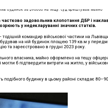
а частково задовольнив клопотання ДБР і накла
дозрюють у недекларуванні значних статків.
— тодішній командир військової частини на Львівщ
будував на ній будинок площею 139 кв.м у передмі
ію та зареєстровано в грудні 2023 року.
льного власника, майно оформлено на тещу офіцер
кі могли б підтвердити витрати на житло, у військов
ть подібного будинку в цьому районі складає 80–9