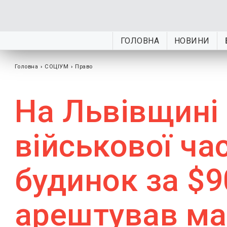
ГОЛОВНА
НОВИНИ
Головна
›
СОЦІУМ
›
Право
На Львівщині
військової ч
будинок за $9
арештував м