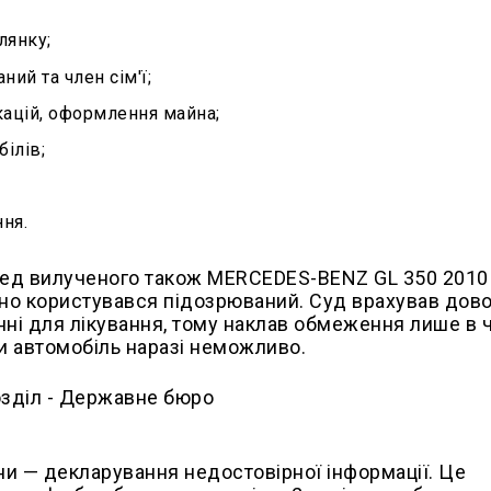
лянку;
ий та член сім'ї;
кацій, оформлення майна;
ілів;
ня.
ед вилученого також MERCEDES-BENZ GL 350 2010 
йно користувався підозрюваний. Суд врахував дов
нні для лікування, тому наклав обмеження лише в 
и автомобіль наразі неможливо.
ни — декларування недостовірної інформації. Це