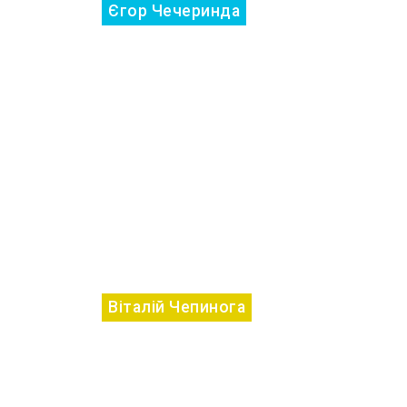
Єгор Чечеринда
Віталій Чепинога