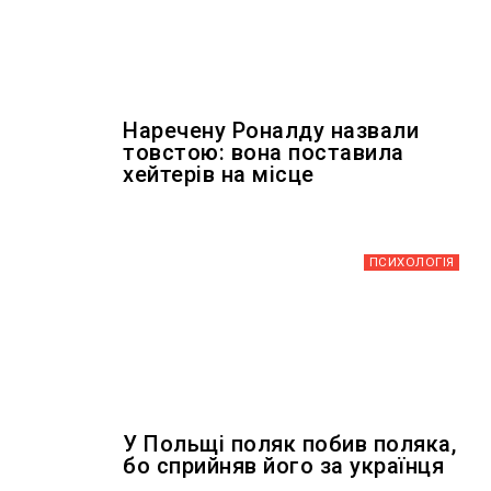
Наречену Роналду назвали
товстою: вона поставила
хейтерів на місце
ПСИХОЛОГІЯ
У Польщі поляк побив поляка,
бо сприйняв його за українця