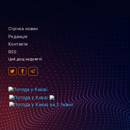
Стрiчка новин
Редакцiя
Контакти
RSS
Цей дощ надовго!