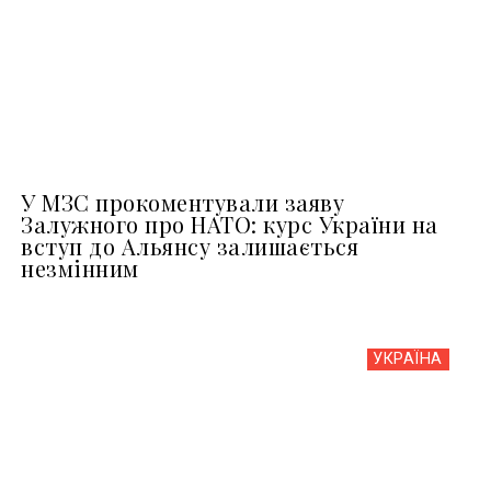
У МЗС прокоментували заяву
Залужного про НАТО: курс України на
вступ до Альянсу залишається
незмінним
УКРАЇНА