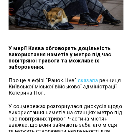
У мерії Києва обговорять доцільність
використання наметів у метро під час
повітряної тривоги та можливе їх
заборонення.
Про це в ефірі "Ранок.Live"
сказала
речниця
Київської міської військової адміністрації
Катерина Поп.
У соцмережах розгорнулася дискусія щодо
використання наметів на станціях метро під
час повітряних тривог. Частина містян
вважає, що вони займають забагато місця
та можуть створювати незручності для