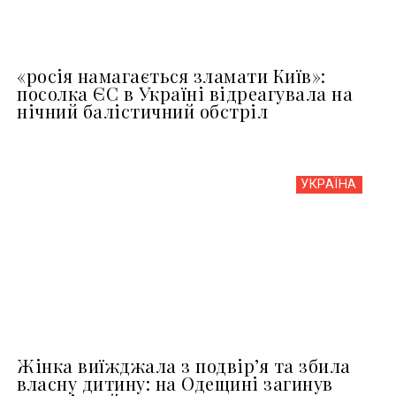
«росія намагається зламати Київ»:
посолка ЄС в Україні відреагувала на
нічний балістичний обстріл
УКРАЇНА
Жінка виїжджала з подвір’я та збила
власну дитину: на Одещині загинув