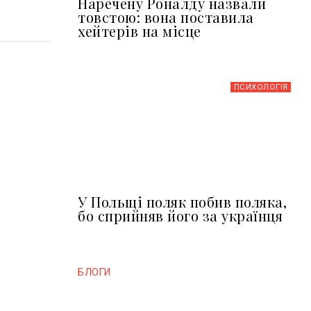
Наречену Роналду назвали
товстою: вона поставила
хейтерів на місце
ПСИХОЛОГІЯ
У Польщі поляк побив поляка,
бо сприйняв його за українця
БЛОГИ