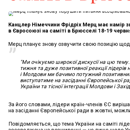
Канцлер Німеччини Фрідріх Мерц має намір з
в Євросоюзі на саміті в Брюсселі 18-19 черв
Мерц планує знову озвучити свою позицію щод
"Ми очікуємо широкої дискусії на цю тему
тижня та дуже позитивної реакції лідерів
і Молдови ми бачимо потужний позитивни
виступатиме на засіданні Європейської р
України та тісної інтеграції Молдови і Зах
За його словами, лідери країн-членів ЄС виріш
на засіданні Європейської ради в жовтні, можл
Повідомляється, що тема України на саміті лі
зосереджена на розширенні — не лише щодо Укр