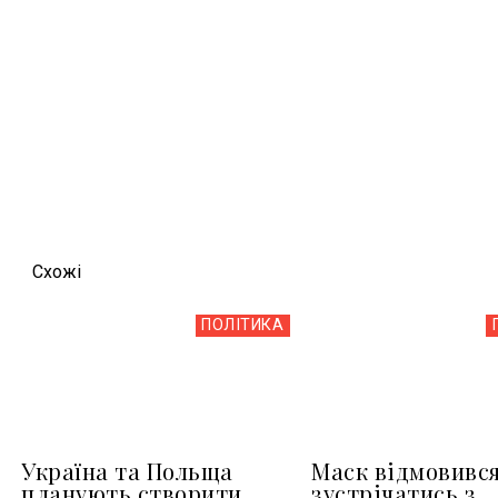
Схожi
ПОЛІТИКА
Україна та Польща
Маск відмовивс
планують створити
зустрічатись з