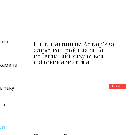
ного
На тлі мітингів: Астафʼєва
жорстко пройшлася по
колегам, які хизуються
світським життям
ками та
ШОУБIЗ
ь таку
С є
ви –