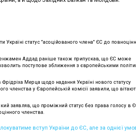
и Україні статус "асоційованого члена" ЄС до повноцін
Бенжамен Аддад раніше також припускав, що ЄС може
дозволить поступове зближення з європейськими політи
 Фрідріха Мерца щодо надання Україні нового статусу
ого членства у Європейській комісії заявили, що вітают
ий заявляв, що проміжний статус без права голосу в Є
оцінного членства.
локуватиме вступ України до ЄС, але за однієї умо