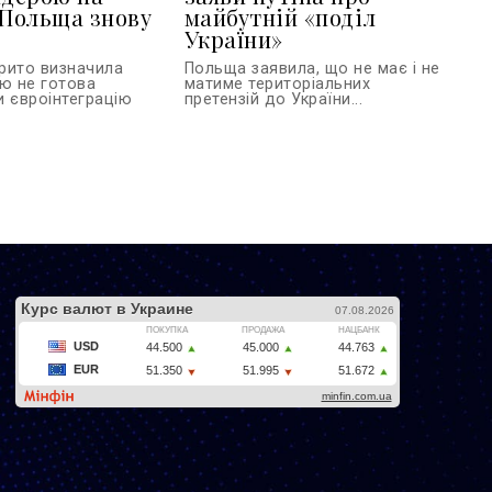
 Польща знову
майбутній «поділ
України»
рито визначила
Польща заявила, що не має і не
ою не готова
матиме територіальних
и євроінтеграцію
претензій до України...