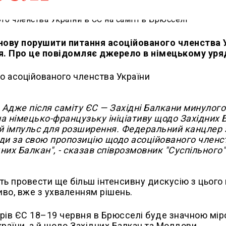
нову порушити питання асоційованого членства 
ня. Про це повідомляє джерело в німецькому уряд
о асоційованого членства України
. Адже після саміту ЄС — Західні Балкани минулого
 на німецько-французьку ініціативу щодо Західних 
й імпульс для розширення. Федеральний канцлер 
ади за свою пропозицію щодо асоційованого членс
ідних Балкан", - сказав співрозмовник "Суспільного"
ать провести ще більш інтенсивну дискусію з цього
иво, вже з ухваленням рішень.
дерів ЄС 18–19 червня в Брюсселі буде значною мі
аїни, а й щодо Західних Балкан та Молдови.