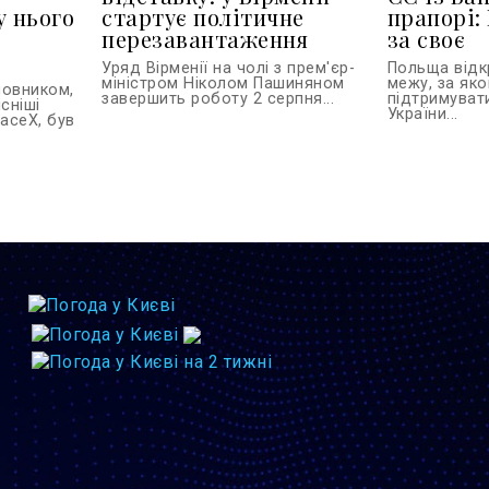
у нього
стартує політичне
прапорі:
перезавантаження
за своє
Уряд Вірменії на чолі з прем'єр-
Польща відк
міністром Ніколом Пашиняном
межу, за як
новником,
завершить роботу 2 серпня...
підтримуват
сніші
України...
paceX, був