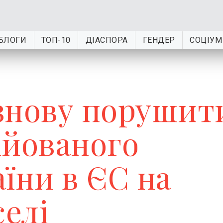
БЛОГИ
ТОП-10
ДІАСПОРА
ГЕНДЕР
СОЦІУМ
знову порушит
ійованого
їни в ЄС на
селі