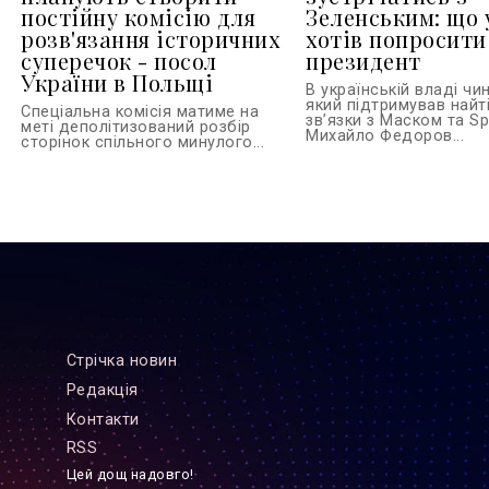
постійну комісію для
Зеленським: що 
розв'язання історичних
хотів попросити
суперечок - посол
президент
України в Польщі
В українській владі чи
який підтримував найті
Спеціальна комісія матиме на
зв’язки з Маском та S
меті деполітизований розбір
Михайло Федоров...
сторінок спільного минулого...
Стрiчка новин
Редакцiя
Контакти
RSS
Цей дощ надовго!