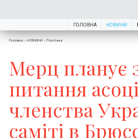
ГОЛОВНА
НОВИНИ
Головна
›
НОВИНИ
›
Політика
Мерц планує 
питання асоц
членства Укра
саміті в Брюс