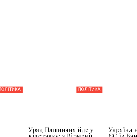
ПОЛІТИКА
ПОЛІТИКА
я
Уряд Пашиняна йде у
Україна 
відставку: у Вірменії
ЄС із Ба