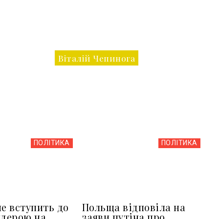
Віталій Чепинога
ПОЛІТИКА
ПОЛІТИКА
не вступить до
Польща відповіла на
ндерою на
заяви путіна про