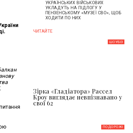
УКРАЇНСЬКИХ ВІЙСЬКОВИХ
УКЛАДУТЬ НА ПІДЛОГУ У
ПЕНЗЕНСЬКОМУ «МУЗЕЇ СВО», ЩОБ
ХОДИТИ ПО НИХ
України
і.
ЧИТАЙТЕ
ШОУБIЗ
Балкан
знову
тва
.
Зірка «Гладіатора» Рассел
Кроу виглядає невпізнавано у
свої 62
 питання
рою
ПОДОРОЖІ