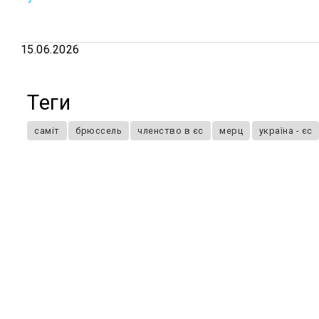
15.06.2026
Теги
саміт
брюссель
членство в єс
мерц
україна - єс