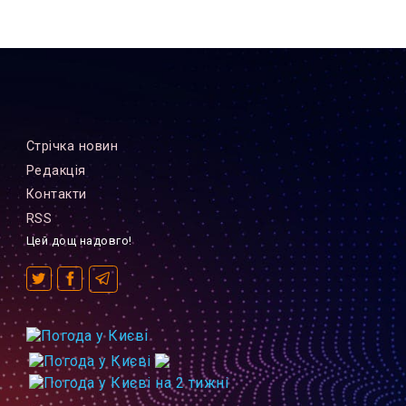
Стрiчка новин
Редакцiя
Контакти
RSS
Цей дощ надовго!