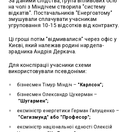
За даними слідства, група впливових осіб
на чолі з Міндічем створила "систему
відкатів". Постачальників "Енергоатому"
змушували сплачувати учасникам
угруповання 10-15 відсотків від контракту.
Ці гроші потім "відмивалися" через офіс у
Києві, який належав родині нардепа-
зрадника Андрія Деркача.
Для конспірації учасники схеми
використовували псевдоніми:
бізнесмен Тімур Міндіч –
"Карлсон";
бізнесмен Олександр Цукерман –
"Шугармен";
ексміністр енергетики Герман Галущенко –
"Сигизмунд" або "Професор";
ексміністр національної єдності Олексій