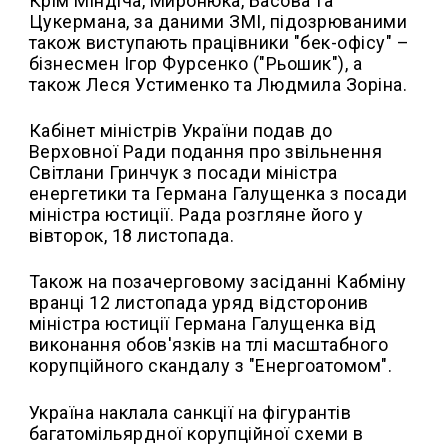
Крім Міндіча, Миронюка, Басова та
Цукермана, за даними ЗМІ, підозрюваними
також виступають працівники "бек-офісу" –
бізнесмен Ігор Фурсенко ("Рьошик"), а
також Леся Устименко та Людмила Зоріна.
Кабінет міністрів України подав до
Верховної Ради подання про звільнення
Світлани Гринчук з посади міністра
енергетики та Германа Галущенка з посади
міністра юстиції. Рада розгляне його у
вівторок, 18 листопада.
Також на позачерговому засіданні Кабміну
вранці 12 листопада уряд відсторонив
міністра юстиції Германа Галущенка від
виконання обов'язків на тлі масштабного
корупційного скандалу з "Енергоатомом".
Україна наклала санкції на фігурантів
багатомільярдної корупційної схеми в