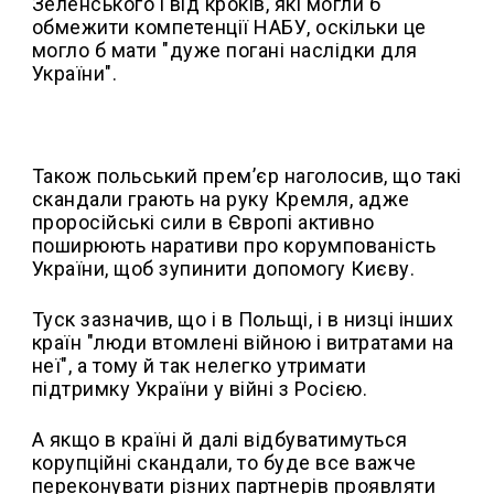
Зеленського і від кроків, які могли б
обмежити компетенції НАБУ, оскільки це
могло б мати "дуже погані наслідки для
України".
Також польський прем’єр наголосив, що такі
скандали грають на руку Кремля, адже
проросійські сили в Європі активно
поширюють наративи про корумпованість
України, щоб зупинити допомогу Києву.
Туск зазначив, що і в Польщі, і в низці інших
країн "люди втомлені війною і витратами на
неї", а тому й так нелегко утримати
підтримку України у війні з Росією.
А якщо в країні й далі відбуватимуться
корупційні скандали, то буде все важче
переконувати різних партнерів проявляти