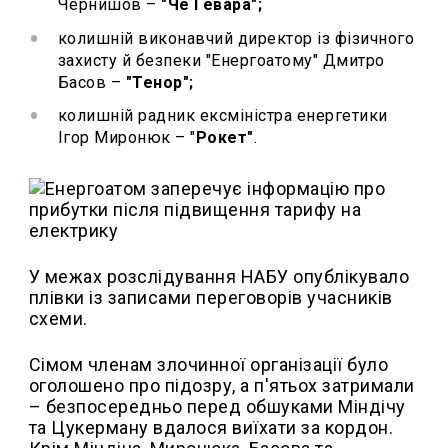
Чернишов –
"Че Гевара";
колишній виконавчий директор із фізичного
захисту й безпеки "Енергоатому" Дмитро
Басов –
"Тенор";
колишній радник ексміністра енергетики
Ігор Миронюк – "
Рокет"
.
У межах розслідування НАБУ опублікувало
плівки із записами переговорів учасників
схеми.
Сімом членам злочинної організації було
оголошено про підозру, а п'ятьох затримали
– безпосередньо перед обшуками Міндічу
та Цукерману вдалося виїхати за кордон.