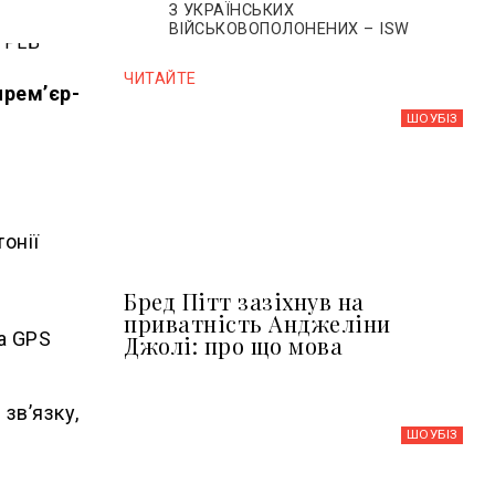
З УКРАЇНСЬКИХ
ВІЙСЬКОВОПОЛОНЕНИХ – ISW
ЧИТАЙТЕ
прем’єр-
ШОУБIЗ
тонії
Бред Пітт зазіхнув на
приватність Анджеліни
 а GPS
Джолі: про що мова
зв’язку,
ШОУБIЗ