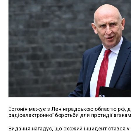
Естонія межує з Ленінградською областю рф, д
радіоелектронної боротьби для протидії атакам
Видання нагадує, що схожий інцидент стався у 2