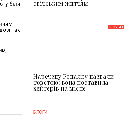
світським життям
оту біля
енням
ШОУБIЗ
що літак
ив,
Наречену Роналду назвали
товстою: вона поставила
хейтерів на місце
БЛОГИ