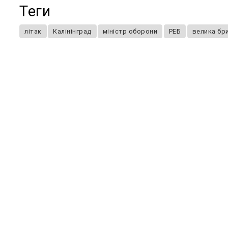
Теги
літак
Калінінград
міністр оборони
РЕБ
велика бр