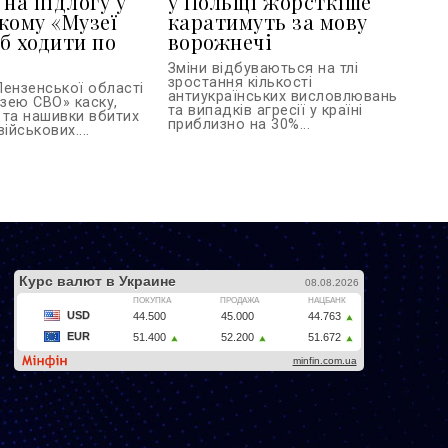
 на підлогу у
у Польщі жорсткіше
кому «Музеї
каратимуть за мову
б ходити по
ворожнечі
Зміни відбуваються на тлі
зростання кількості
Пензенської області
антиукраїнських висловлювань
зею СВО» каску,
та випадків агресії у країні
 та нашивки вбитих
приблизно на 30%...
ійськових....