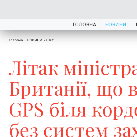
ГОЛОВНА
НОВИНИ
Головна
›
НОВИНИ
›
Світ
Літак міністр
Британії, що 
GPS біля корд
без систем за