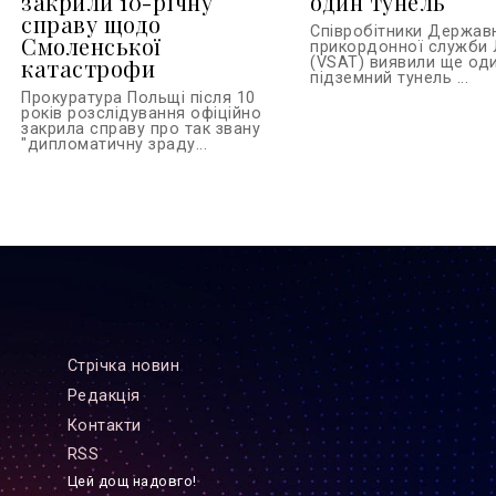
закрили 10-річну
один тунель
справу щодо
Співробітники Держав
Смоленської
прикордонної служби 
катастрофи
(VSAT) виявили ще од
підземний тунель ...
Прокуратура Польщі після 10
років розслідування офіційно
закрила справу про так звану
"дипломатичну зраду...
Стрiчка новин
Редакцiя
Контакти
RSS
Цей дощ надовго!