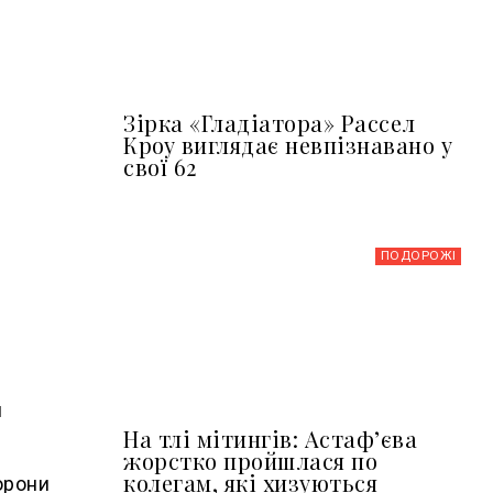
Зірка «Гладіатора» Рассел
Кроу виглядає невпізнавано у
свої 62
ПОДОРОЖІ
и
На тлі мітингів: Астафʼєва
жорстко пройшлася по
колегам, які хизуються
борони