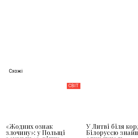
Схожi
СВІТ
«Жодних ознак
У Литві біля кор
злочину»: у Польщі
Білоруссю знай