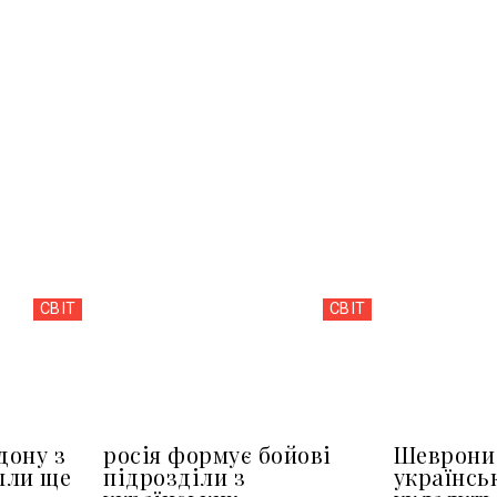
СВІТ
СВІТ
дону з
росія формує бойові
Шеврони 
шли ще
підрозділи з
українсь