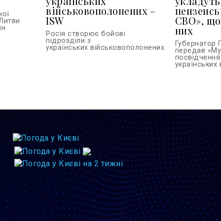
українських
укладуть
військовополонених –
пензенсь
ної
ISW
СВО», що
Литви
ин
них
Росія створює бойові
підрозділи з
Губернатор 
українських військовополонених...
передав «Му
посвідчення
українських в