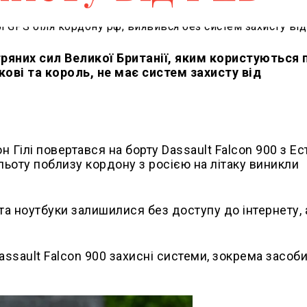
ряних сил Великої Британії, яким користуються 
кові та король, не має систем захисту від
 Гілі повертався на борту Dassault Falcon 900 з Ес
льоту поблизу кордону з росією на літаку виникли
та ноутбуки залишилися без доступу до інтернету,
ssault Falcon 900 захисні системи, зокрема засоби 