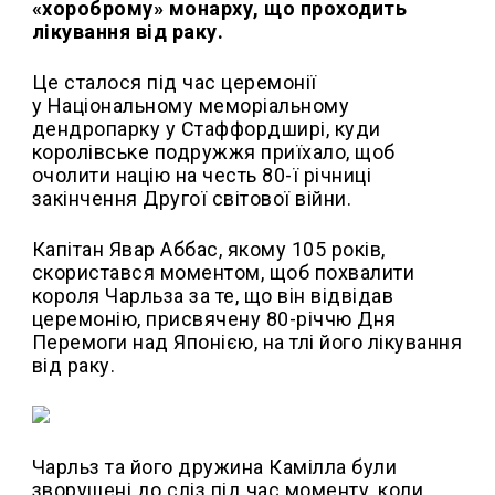
«хороброму» монарху, що проходить
лікування від раку.
Це сталося під час церемонії
у Національному меморіальному
дендропарку у Стаффордширі, куди
королівське подружжя приїхало, щоб
очолити націю на честь 80-ї річниці
закінчення Другої світової війни.
Капітан Явар Аббас, якому 105 років,
скористався моментом, щоб похвалити
короля Чарльза за те, що він відвідав
церемонію, присвячену 80-річчю Дня
Перемоги над Японією, на тлі його лікування
від раку.
Чарльз та його дружина Камілла були
зворушені до сліз під час моменту, коли