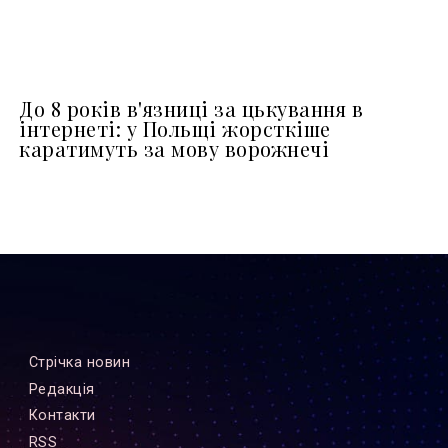
До 8 років в'язниці за цькування в
інтернеті: у Польщі жорсткіше
каратимуть за мову ворожнечі
Стрiчка новин
Редакцiя
Контакти
RSS