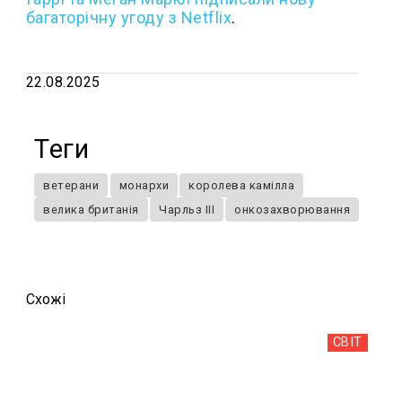
багаторічну угоду з Netflix
.
22.08.2025
Теги
ветерани
монархи
королева камілла
велика британія
Чарльз III
онкозахворювання
Схожi
СВІТ