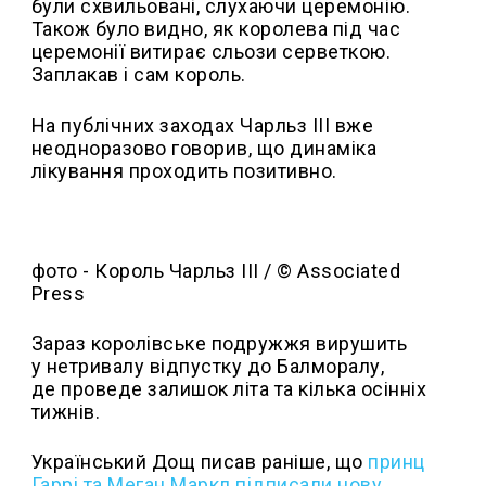
були схвильовані, слухаючи церемонію.
Також було видно, як королева під час
церемонії витирає сльози серветкою.
Заплакав і сам король.
На публічних заходах Чарльз III вже
неодноразово говорив, що динаміка
лікування проходить позитивно.
фото - Король Чарльз III / © Associated
Press
Зараз королівське подружжя вирушить
у нетривалу відпустку до Балморалу,
де проведе залишок літа та кілька осінніх
тижнів.
Український Дощ писав раніше, що
принц
Гаррі та Меган Маркл підписали нову