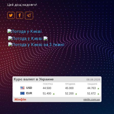
Цей дощ надовго!