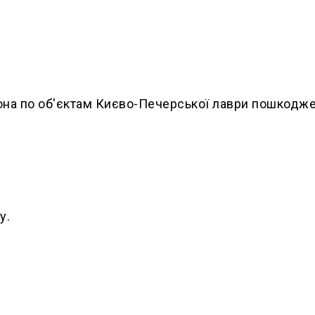
рона по об'єктам Києво-Печерської лаври пошкодж
у.