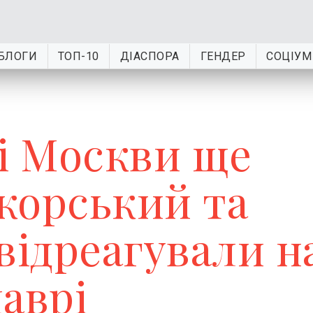
БЛОГИ
ТОП-10
ДІАСПОРА
ГЕНДЕР
СОЦІУМ
ці Москви ще
ікорський та
ідреагували н
лаврі