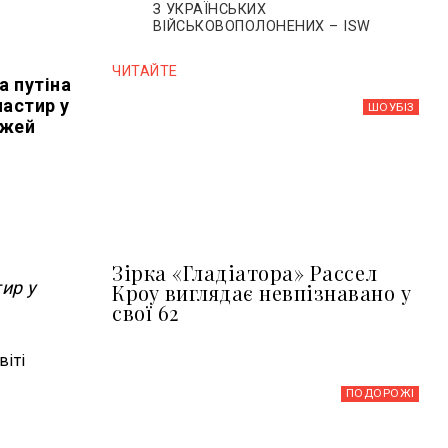
З УКРАЇНСЬКИХ
ВІЙСЬКОВОПОЛОНЕНИХ – ISW
ЧИТАЙТЕ
а путіна
настир у
ШОУБIЗ
джей
Зірка «Гладіатора» Рассел
ир у
Кроу виглядає невпізнавано у
свої 62
віті
ПОДОРОЖІ