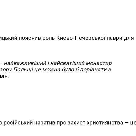
ицький пояснив роль Києво-Печерської лаври для
— найважливіший і найсвятіший монастир
 зору Польщі це можна було б порівняти з
він.
о російський наратив про захист християнства — ц