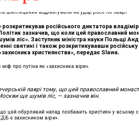
 розкритикував російського диктатора владімір
. Політик зазначив, що коли цей православний мо
шумів ліс». Заступник міністра науки Польщі Ан
нні святині і також розкритикувавши російську
«захисника християнства», передає Slawa.
 міф про путіна як «захисника віри».
ечерській лаврі тому, що цей православний монаст
Москви ще шумів ліс, — зазначив він.
 що цей обурливий напад позбавить християн у всьому с
КДБ є захисником віри».