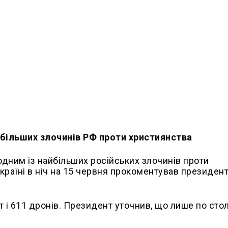
йбільших злочинів РФ проти християнства
одним із найбільших російських злочинів проти
Україні в ніч на 15 червня прокоментував президент
т і 611 дронів. Президент уточнив, що лише по сто