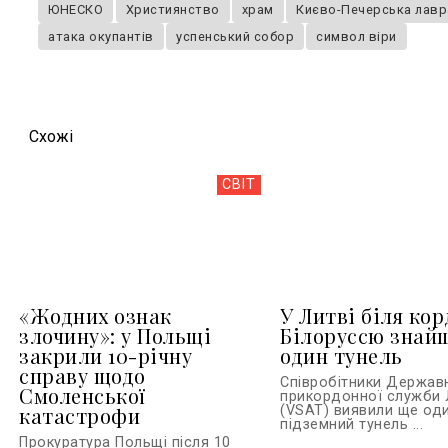
ЮНЕСКО
Християнство
храм
Києво-Печерська лавр
атака окупантів
успенський собор
символ віри
Схожi
СВІТ
«Жодних ознак
У Литві біля кор
злочину»: у Польщі
Білоруссю знай
закрили 10-річну
один тунель
справу щодо
Співробітники Держав
Смоленської
прикордонної служби 
катастрофи
(VSAT) виявили ще од
підземний тунель ...
Прокуратура Польщі після 10