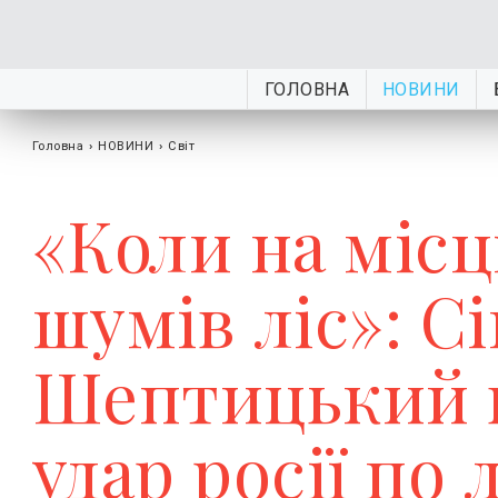
ГОЛОВНА
НОВИНИ
Головна
›
НОВИНИ
›
Світ
«Коли на міс
шумів ліс»: С
Шептицький в
удар росії по 