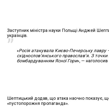
Заступник міністра науки Польщі Анджей Шепт
українців.
«
Росія атакувала Києво-Печерську лавру 
східнослов’янського православ’я. З точки
бомбардуванням Ясної Гори
», — наголосив 
Шептицький додав, що атака наочно показує, щ
«пустопорожня пропаганда».