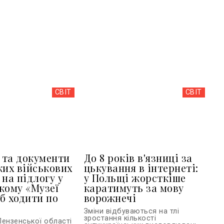
СВІТ
СВІТ
та документи
До 8 років в'язниці за
ких військових
цькування в інтернеті:
 на підлогу у
у Польщі жорсткіше
кому «Музеї
каратимуть за мову
б ходити по
ворожнечі
Зміни відбуваються на тлі
зростання кількості
Пензенської області