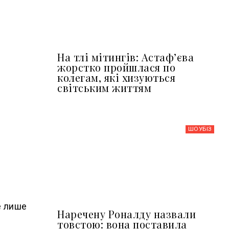
На тлі мітингів: Астафʼєва
жорстко пройшлася по
колегам, які хизуються
світським життям
ШОУБIЗ
е лише
Наречену Роналду назвали
товстою: вона поставила