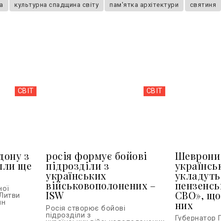
а
культурна спадщина світу
пам'ятка архітектури
святиня
СВІТ
СВІТ
дону з
росія формує бойові
Шеврони 
шли ще
підрозділи з
українсь
українських
укладуть
військовополонених –
пензенсь
ної
ISW
СВО», що
Литви
ин
них
Росія створює бойові
підрозділи з
Губернатор 