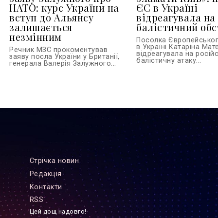
НАТО: курс України на
ЄС в Україні
вступ до Альянсу
відреагувала на
залишається
балістичний обс
незмінним
Посолка Європейсько
в Україні Катаріна Ма
Речник МЗС прокоментував
відреагувала на росій
заяву посла України у Британії,
балістичну атаку...
генерала Валерія Залужного...
Стрiчка новин
Редакцiя
Контакти
RSS
Цей дощ надовго!