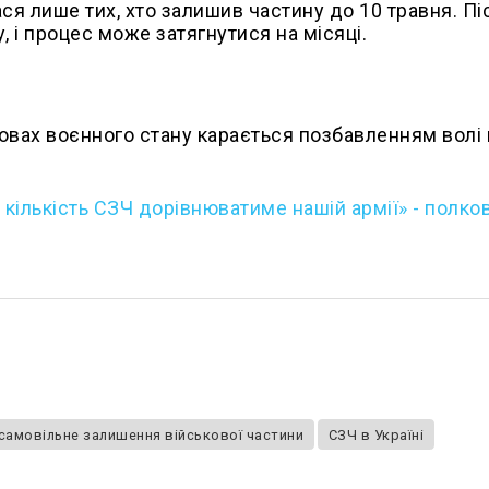
я лише тих, хто залишив частину до 10 травня. Піс
 і процес може затягнутися на місяці.
овах воєнного стану карається позбавленням волі 
о кількість СЗЧ дорівнюватиме нашій армії» - полко
самовільне залишення військової частини
СЗЧ в Україні