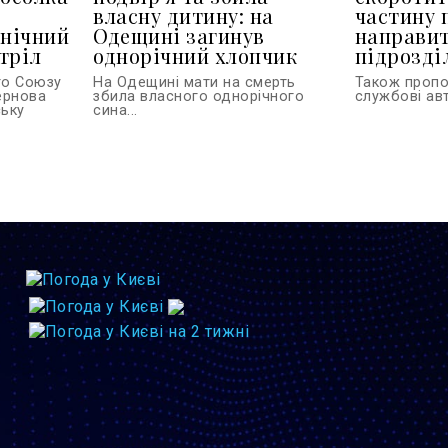
власну дитину: на
частину 
 нічний
Одещині загинув
направит
тріл
однорічний хлопчик
підрозділ
го Союзу
На Одещині мати на смерть
Також проп
тернова
збила власного однорічного
службові авт
ську
сина...