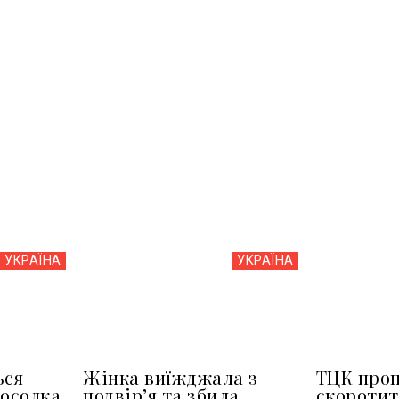
УКРАЇНА
УКРАЇНА
ься
Жінка виїжджала з
ТЦК про
посолка
подвір’я та збила
скоротит