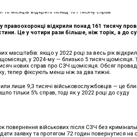
оку правоохоронці відкрили понад 161 тисячу пр
ини. Це у чотири рази більше, ніж торік, а до с
их масштабів: якщо у 2022 році за весь рік відкри
і щомісяця, у 2024-му — близько 5 тисяч щомісяця. 
тисяч нових справ про СЗЧ щомісяця. Обсяг прова
у, тепер фіксують менш ніж за два тижні.
сили лише 9,3 тисячі військовослужбовців — це бл
шло тільки 5% справ, тоді як у 2022 році до суду
к повернення військових після СЗЧ без криміналь
дати заявку та протягом 72 годин повернутися на 