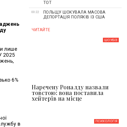
ТОТ
ПОЛЬЩУ ШОКУВАЛА МАСОВА
00:22
ДЕПОРТАЦІЯ ПОЛЯКІВ ІЗ США
оваджень
уду
ЧИТАЙТЕ
ШОУБIЗ
ли лише
У 2025
джень,
изько 6%
Наречену Роналду назвали
товстою: вона поставила
хейтерів на місце
ної
ПСИХОЛОГІЯ
службу в