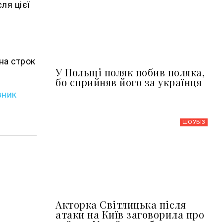
ля цієї
на строк
У Польщі поляк побив поляка,
бо сприйняв його за українця
вник
ШОУБIЗ
Акторка Світлицька після
атаки на Київ заговорила про