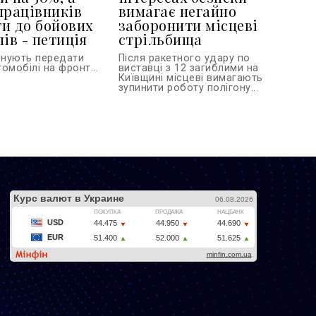
працівників
вимагає негайно
и до бойових
заборонити місцеві
ів - петиція
стрільбища
онують передати
Після ракетного удару по
омобілі на фронт...
виставці з 12 загиблими на
Київщині місцеві вимагають
зупинити роботу полігону...