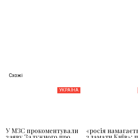
Схожi
УКРАЇНА
У МЗС прокоментували
«росія намагаєт
заяву Залужного про
зламати Київ»: 