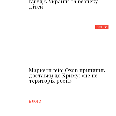
виїзд з України та безпеку
дітей
БІЗНЕС
Маркетплейс Ozon припинив
доставки до Криму: «це не
територія росії»
БЛОГИ