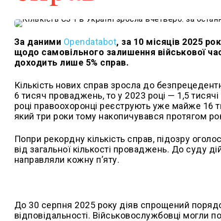
За даними
Оpendatabot
, за 10 місяців 2025 р
щодо самовільного залишення військової част
доходить лише 5% справ.
Кількість нових справ зросла до безпрецедентн
6 тисяч проваджень, то у 2023 році — 1,5 тисяч
році правоохоронці реєструють уже майже 16 
який три роки тому накопичувався протягом рок
Попри рекордну кількість справ, підозру оголо
від загальної кількості проваджень. До суду дій
направляли кожну п’яту.
До 30 серпня 2025 року діяв спрощений порядо
відповідальності. Військовослужбовці могли по