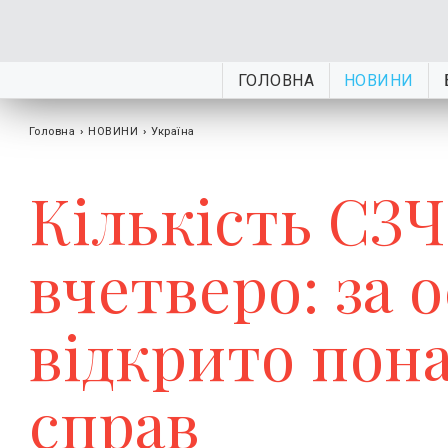
ГОЛОВНА
НОВИНИ
Головна
›
НОВИНИ
›
Україна
Кількість СЗЧ
вчетверо: за о
відкрито пона
справ