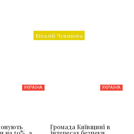
Віталій Чепинога
УКРАЇНА
УКРАЇНА
понують
Громада Київщині в
и на 50%, а
інтересах безпеки